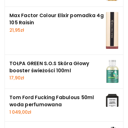
Max Factor Colour Elixir pomadka 4g
105 Raisin
21,95
zł
TOŁPA GREEN S.O.S Skóra Głowy
booster świeżości 100ml
17,90
zł
Tom Ford Fucking Fabulous 50ml
woda perfumowana
1 049,00
zł