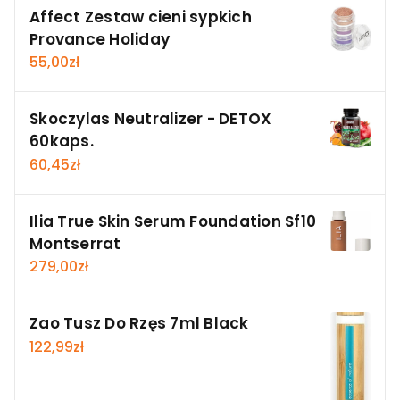
Affect Zestaw cieni sypkich
Provance Holiday
55,00
zł
Skoczylas Neutralizer - DETOX
60kaps.
60,45
zł
Ilia True Skin Serum Foundation Sf10
Montserrat
279,00
zł
Zao Tusz Do Rzęs 7ml Black
122,99
zł