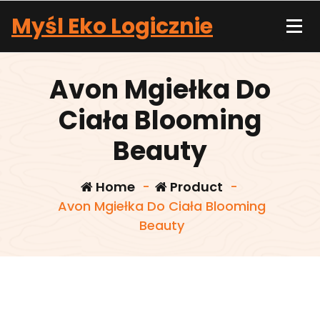
Skip
Myśl Eko Logicznie
to
content
Avon Mgiełka Do
Ciała Blooming
Beauty
Home
-
Product
-
Avon Mgiełka Do Ciała Blooming
Beauty