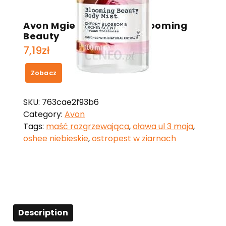
Avon Mgiełka Do Ciała Blooming
Beauty
7,19
zł
Zobacz
SKU:
763cae2f93b6
Category:
Avon
Tags:
maść rozgrzewająca
,
oława ul 3 maja
,
oshee niebieskie
,
ostropest w ziarnach
Description