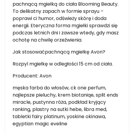
pachnącą mgiełką do ciała Blooming Beauty.
To delikatny zapach w formie sprayu –
poprawi ci humor, odświeży skórę i doda
energii. Eteryczna forma mgiełki sprawdzi się
podczas letnich dni i zawsze wtedy, gdy masz
ochotę na chwilę orzeźwienia.
Jak stosowaćpachnącą mgiełkę Avon?
Rozpyl mgiełkę w odległości 15 cm od ciała.
Producent: Avon
męska farba do włosów, ck one perfum,
najlepsze pieluchy, krem biotaniqe, split ends
miracle, pustynna róża, podkład kryjący
ranking, plastry na sutki hebe, libra med,
tabletki fairy platinum, yoskine okinawa,
egyptian magic eveline