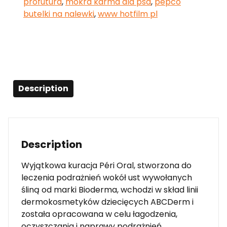
profutura
,
mokra karma dla psa
,
pepco
butelki na nalewki
,
www hotfilm pl
Description
Description
Wyjątkowa kuracja Péri Oral, stworzona do
leczenia podrażnień wokół ust wywołanych
śliną od marki Bioderma, wchodzi w skład linii
dermokosmetyków dziecięcych ABCDerm i
została opracowana w celu łagodzenia,
oczyszczania i naprawy podrażnień