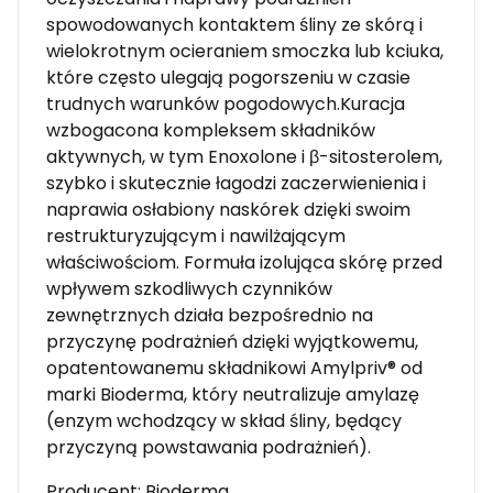
spowodowanych kontaktem śliny ze skórą i
wielokrotnym ocieraniem smoczka lub kciuka,
które często ulegają pogorszeniu w czasie
trudnych warunków pogodowych.Kuracja
wzbogacona kompleksem składników
aktywnych, w tym Enoxolone i β-sitosterolem,
szybko i skutecznie łagodzi zaczerwienienia i
naprawia osłabiony naskórek dzięki swoim
restrukturyzującym i nawilżającym
właściwościom. Formuła izolująca skórę przed
wpływem szkodliwych czynników
zewnętrznych działa bezpośrednio na
przyczynę podrażnień dzięki wyjątkowemu,
opatentowanemu składnikowi Amylpriv® od
marki Bioderma, który neutralizuje amylazę
(enzym wchodzący w skład śliny, będący
przyczyną powstawania podrażnień).
Producent: Bioderma