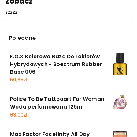
Zobacz
zzzzz
Polecane
F.O.X Kolorowa Baza Do Lakierów
Hybrydowych - Spectrum Rubber
Base 096
50,65
zł
Police To Be Tattooart For Woman
Woda perfumowana 125ml
63,00
zł
Max Factor Facefinity All Day