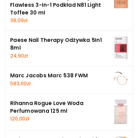
Flawless 3-In-1 Podkład N81 Light
Toffee 30 ml
38,09
zł
Paese Nail Therapy Odżywka 5In1
8ml
24,90
zł
Marc Jacobs Marc 538 FWM
583,00
zł
Rihanna Rogue Love Woda
Perfumowana 125 ml
120,00
zł