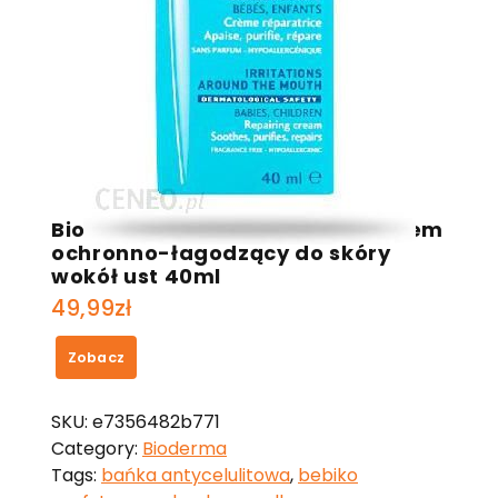
Bioderma ABCDerm Peri-oral krem
ochronno-łagodzący do skóry
wokół ust 40ml
49,99
zł
Zobacz
SKU:
e7356482b771
Category:
Bioderma
Tags:
bańka antycelulitowa
,
bebiko