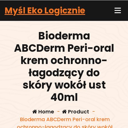
Skip
Myśl Eko Logicznie
to
content
Bioderma
ABCDerm Peri-oral
krem ochronno-
łagodzący do
skóry wokół ust
40ml
Home
-
Product
-
Bioderma ABCDerm Peri-oral krem
ochronno-łagodzący do skóry wokół