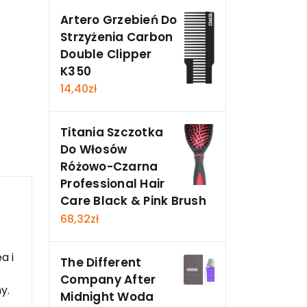
Artero Grzebień Do
Strzyżenia Carbon
Double Clipper
K350
14,40
zł
Titania Szczotka
Do Włosów
Różowo-Czarna
Professional Hair
Care Black & Pink Brush
68,32
zł
a i
The Different
Company After
y.
Midnight Woda