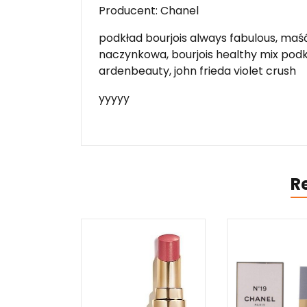
Producent: Chanel
podkład bourjois always fabulous, maś
naczynkowa, bourjois healthy mix podk
ardenbeauty, john frieda violet crush
yyyyy
R