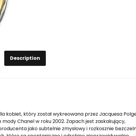
Description
a kobiet, który został wykreowana przez Jacquesa Polge
mody Chanel w roku 2002. Zapach jest zaskakujący,
producenta jako subtelnie zmysłowy i rozkosznie bezczeln
h, które są spontaniczne i odrobinę nieprzewidywalne.