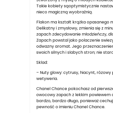
Takie kobiety sąoptymistycznie nasta
nieco magiczną wyobraźnią.
Flakon ma kształt krążka opasanego met
Delikatny i zmysłowy, zmienia się z m
zapach zdecydowanie młodzieńczy, dla 
Zapach powstal jako polaczenie swiezy
odwazny aromat. Jego przeznaczeniem 
swoich silnych i slabych stron; nie sta
Sklad:
– Nuty glowy: cytrusy, hiacynt, rózowy pi
wetyweria.
Chanel Chance pokochasz od pierwszeg
owocowy zapach z lekkim powiewem a
bardzo, bardzo długo, ponieważ cechuj
pewność o imieniu Chanel Chance.