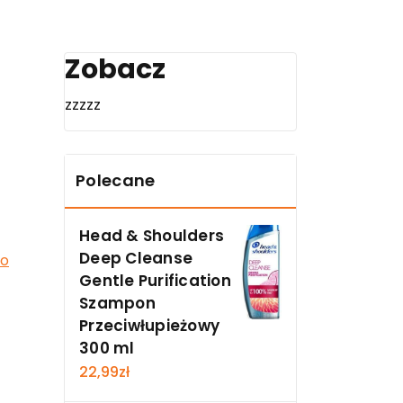
Zobacz
zzzzz
Polecane
Head & Shoulders
Deep Cleanse
do
Gentle Purification
Szampon
Przeciwłupieżowy
300 ml
22,99
zł