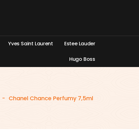
Y
v
e
s
S
a
i
n
t
L
a
u
r
e
n
t
E
s
t
e
e
L
a
u
d
e
r
H
u
g
o
B
o
s
s
-
Chanel Chance Perfumy 7,5ml