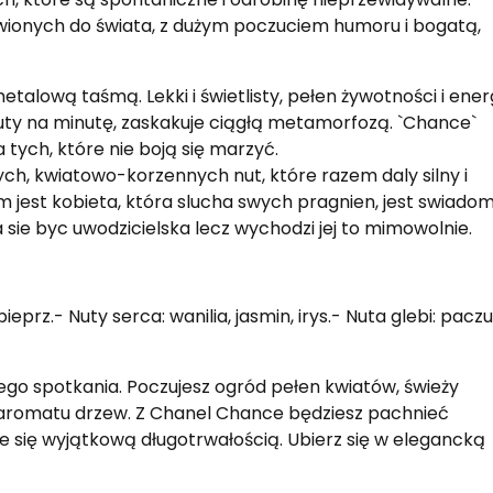
wionych do świata, z dużym poczuciem humoru i bogatą,
alową taśmą. Lekki i świetlisty, pełen żywotności i energ
inuty na minutę, zaskakuje ciągłą metamorfozą. `Chance`
tych, które nie boją się marzyć.
ch, kwiatowo-korzennych nut, które razem daly silny i
jest kobieta, która slucha swych pragnien, jest swiado
ra sie byc uwodzicielska lecz wychodzi jej to mimowolnie.
eprz.- Nuty serca: wanilia, jasmin, irys.- Nuta glebi: paczu
o spotkania. Poczujesz ogród pełen kwiatów, świeży
romatu drzew. Z Chanel Chance będziesz pachnieć
e się wyjątkową długotrwałością. Ubierz się w elegancką