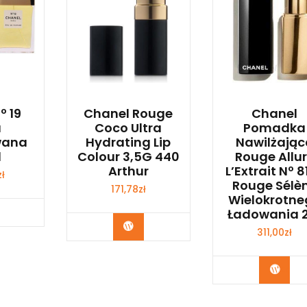
º 19
Chanel Rouge
Chanel
a
Coco Ultra
Pomadka
wana
Hydrating Lip
Nawilżając
l
Colour 3,5G 440
Rouge Allu
Arthur
L’Extrait Nº 8
zł
Rouge Sélè
171,78
zł
Wielokrotne
bacz
Ładowania 
Zobacz
311,00
zł
Zoba