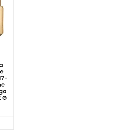
a
re
17-
ne
go
2 G
cz