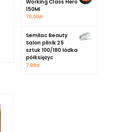
Working Class Hero
150Ml
70,00
zł
Semilac Beauty
Salon pilnik 25
sztuk 100/180 łódka
półksiężyc
7,99
zł