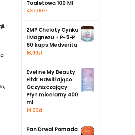
Toaletowa 100 Ml
437,00
zł
ii.
ZMP Chelaty Cynku
i Magnezu + P-5-P
60 kaps Medverita
16,90
zł
ma
Eveline My Beauty
Elixir Nawilżająco
la,
Oczyszczający
Płyn micelarny 400
ml
14,69
zł
Pan Drwal Pomada