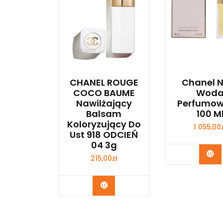
CHANEL ROUGE
Chanel N
COCO BAUME
Wod
Nawilżający
Perfumo
Balsam
100 M
Koloryzujący Do
1 055,00
Ust 918 ODCIEŃ
04 3g
Zo
215,00
zł
Zobacz