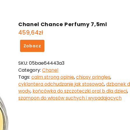
Chanel Chance Perfumy 7,5ml
459,64
zł
Zobacz
SKU:
05bae64443a3
Category:
Chanel
Tags:
calm strong opinie
,
chipsy pringles
,
cyklantera odchudzanie jak stosować
,
dzbanek 
wody
,
końcówka do szczoteczki oral b dla dzieci
,
szampon do włosów suchych i wypadających