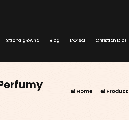
S
t
r
o
n
a
g
ł
ó
w
n
a
B
l
o
g
L
’
O
r
e
a
l
C
h
r
i
s
t
i
a
n
D
i
o
r
Perfumy
Home
-
Product