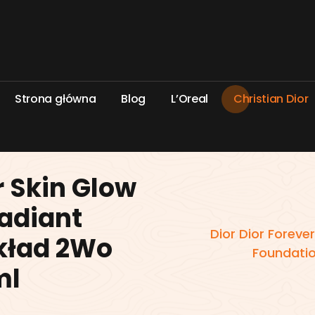
S
t
r
o
n
a
g
ł
ó
w
n
a
B
l
o
g
L
’
O
r
e
a
l
C
h
r
i
s
t
i
a
n
D
i
o
r
r Skin Glow
adiant
Dior Dior Foreve
kład 2Wo
Foundati
ml