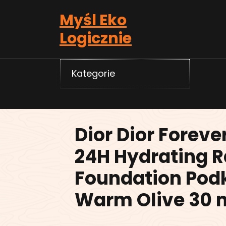
Skip
Myśl Eko
to
content
Logicznie
Kategorie
Dior Dior Foreve
24H Hydrating R
Foundation Pod
Warm Olive 30 