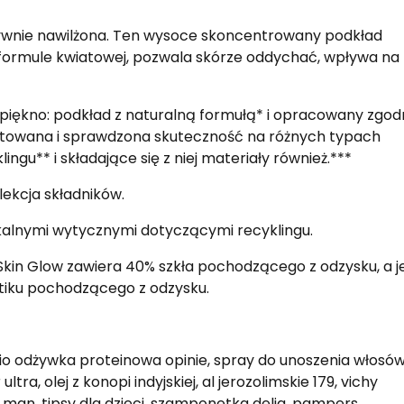
ensywnie nawilżona. Ten wysoce skoncentrowany podkład
formule kwiatowej, pozwala skórze oddychać, wpływa na
piękno: podkład z naturalną formułą* i opracowany zgod
towana i sprawdzona skuteczność na różnych typach
ingu** i składające się z niej materiały również.***
lekcja składników.
okalnymi wytycznymi dotyczącymi recyklingu.
Skin Glow zawiera 40% szkła pochodzącego z odzysku, a je
stiku pochodzącego z odzysku.
ybio odżywka proteinowa opinie, spray do unoszenia włosów
ra, olej z konopi indyjskiej, al jerozolimskie 179, vichy
 man, tipsy dla dzieci, szamponetka delia, pampers