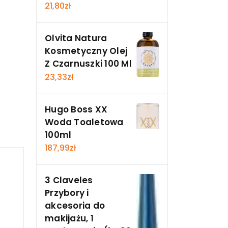
21,80
zł
Olvita Natura
Kosmetyczny Olej
Z Czarnuszki 100 Ml
23,33
zł
Hugo Boss XX
Woda Toaletowa
100ml
187,99
zł
3 Claveles
Przybory i
akcesoria do
makijażu, 1