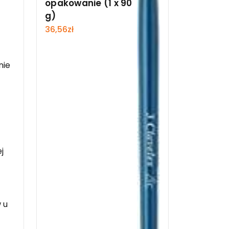
opakowanie (1 x 90
g)
36,56
zł
nie
j
 u