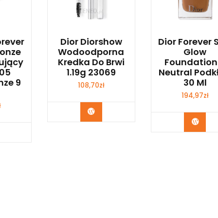
orever
Dior Diorshow
Dior Forever 
ronze
Wodoodporna
Glow
ujący
Kredka Do Brwi
Foundation
 05
1.19g 23069
Neutral Podk
nze 9
30 Ml
108,70
zł
194,97
zł
ł
Zobacz
Zoba
bacz