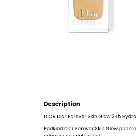
Description
DIOR Dior Forever Skin Glow 24h Hydr
Podkład Dior Forever Skin Glow podkreś
odporna na upał i wilgoć.