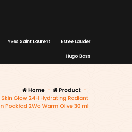
Y
v
e
s
S
a
i
n
t
L
a
u
r
e
n
t
E
s
t
e
e
L
a
u
d
e
r
H
u
g
o
B
o
s
s
Home
-
Product
-
r Skin Glow 24H Hydrating Radiant
on Podkład 2Wo Warm Olive 30 ml