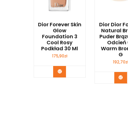
Dior Forever Skin
Dior Dior F
Glow
Natural B
Foundation 3
Puder Brąz
Cool Rosy
Odcień
Podkład 30 Ml
Warm Bro
G
175,90
zł
192,70
z
Zobacz
Zo