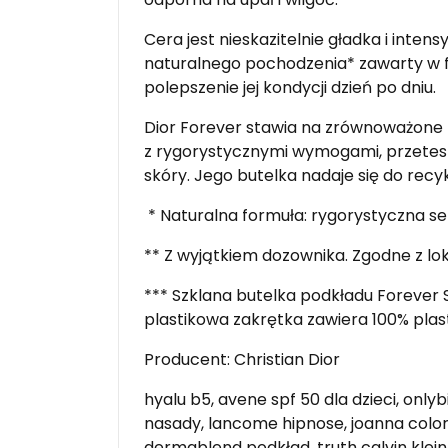
Cera jest nieskazitelnie gładka i int
naturalnego pochodzenia* zawarty w 
polepszenie jej kondycji dzień po dniu.
Dior Forever stawia na zrównoważone 
z rygorystycznymi wymogami, przetes
skóry. Jego butelka nadaje się do recykl
* Naturalna formuła: rygorystyczna se
** Z wyjątkiem dozownika. Zgodne z l
*** Szklana butelka podkładu Forever 
plastikowa zakrętka zawiera 100% pla
Producent: Christian Dior
hyalu b5, avene spf 50 dla dzieci, onl
nasady, lancome hipnose, joanna color ult
dermablend podkład, truth calvin klein