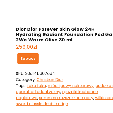
Dior Dior Forever Skin Glow 24H
Hydrating Radiant Foundation Podkł
2Wo Warm Olive 30 ml
259,00
zł
Zobacz
SKU:
30df4bd07ed4
Category:
Christian Dior
Tags:
foka foka
,
miód lipowy nektarowy
,
pudełka 
aparat ortodontyczny
,
ręczniki kuchenne
papierowe
,
serum na rozszerzone pory
,
wilkinson
sword classic double edge