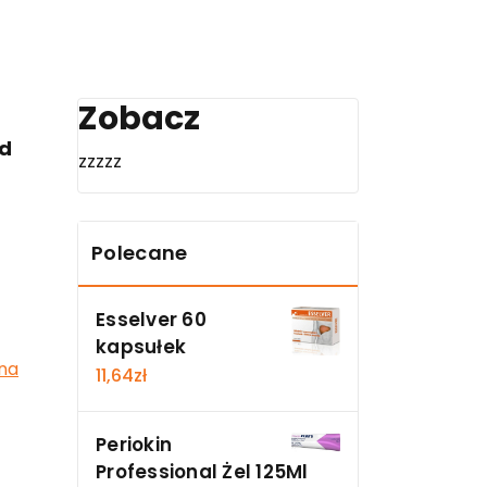
Zobacz
ad
zzzzz
Polecane
Esselver 60
kapsułek
na
11,64
zł
Periokin
Professional Żel 125Ml