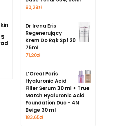
80,29
zł
Skin
Dr Irena Eris
Regenerujący
 5
Krem Do Rąk Spf 20
ład
75ml
71,20
zł
cz
L’Oreal Paris
Hyaluronic Acid
Filler Serum 30 ml + True
Match Hyaluronic Acid
Foundation Duo - 4N
Beige 30 ml
183,65
zł