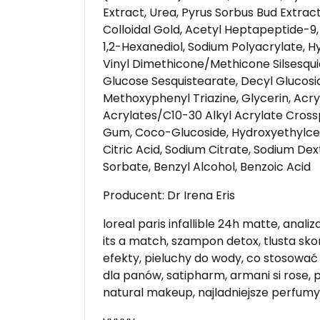
Extract, Urea, Pyrus Sorbus Bud Extrac
Colloidal Gold, Acetyl Heptapeptide-9,
1,2-Hexanediol, Sodium Polyacrylate, 
Vinyl Dimethicone/Methicone Silsesqu
Glucose Sesquistearate, Decyl Glucos
Methoxyphenyl Triazine, Glycerin, Acr
Acrylates/C10-30 Alkyl Acrylate Cros
Gum, Coco-Glucoside, Hydroxyethylcell
Citric Acid, Sodium Citrate, Sodium D
Sorbate, Benzyl Alcohol, Benzoic Acid
Producent: Dr Irena Eris
loreal paris infallible 24h matte, ana
its a match, szampon detox, tlusta sk
efekty, pieluchy do wody, co stosowa
dla panów, satipharm, armani si rose,
natural makeup, najladniejsze perfumy