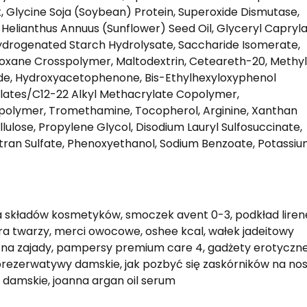
t, Glycine Soja (Soybean) Protein, Superoxide Dismutase,
 Helianthus Annuus (Sunflower) Seed Oil, Glyceryl Capryla
Hydrogenated Starch Hydrolysate, Saccharide Isomerate,
ioxane Crosspolymer, Maltodextrin, Ceteareth-20, Methyl
ide, Hydroxyacetophenone, Bis-Ethylhexyloxyphenol
ylates/C12-22 Alkyl Methacrylate Copolymer,
spolymer, Tromethamine, Tocopherol, Arginine, Xanthan
ulose, Propylene Glycol, Disodium Lauryl Sulfosuccinate,
extran Sulfate, Phenoxyethanol, Sodium Benzoate, Potassi
liza składów kosmetyków, smoczek avent 0-3, podkład liren
ora twarzy, merci owocowe, oshee kcal, wałek jadeitowy
ć na zajady, pampersy premium care 4, gadżety erotyczn
 prezerwatywy damskie, jak pozbyć się zaskórników na nos
 damskie, joanna argan oil serum