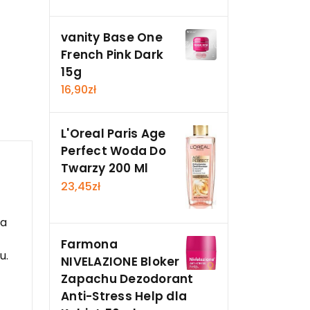
vanity Base One
French Pink Dark
15g
16,90
zł
L'Oreal Paris Age
Perfect Woda Do
Twarzy 200 Ml
23,45
zł
na
Farmona
u.
NIVELAZIONE Bloker
Zapachu Dezodorant
Anti-Stress Help dla