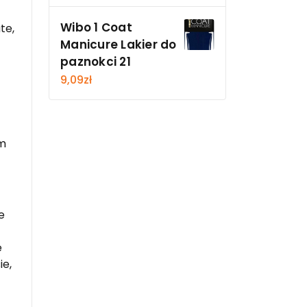
Wibo 1 Coat
te,
Manicure Lakier do
paznokci 21
9,09
zł
um
e
e
ie,