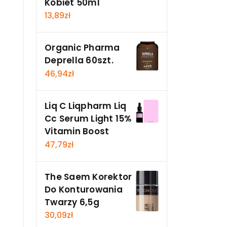
Kobiet 50ml
13,89
zł
Organic Pharma
Deprella 60szt.
46,94
zł
Liq C Liqpharm Liq
Cc Serum Light 15%
Vitamin Boost
47,79
zł
The Saem Korektor
Do Konturowania
Twarzy 6,5g
30,09
zł