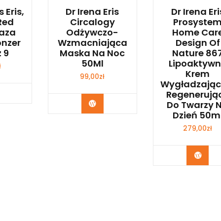
s Eris,
Dr Irena Eris
Dr Irena Eri
Red
Circalogy
Prosyste
Baza
Odżywczo-
Home Car
onzer
Wzmacniająca
Design Of
 9
Maska Na Noc
Nature 86
50Ml
Lipoaktyw
ł
Krem
99,00
zł
Wygładzając
bacz
Regenerują
Zobacz
Do Twarzy 
Dzień 50m
279,00
zł
Zoba