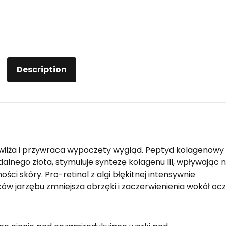
Description
wilża i przywraca wypoczęty wygląd. Peptyd kolagenowy
dalnego złota, stymuluje syntezę kolagenu III, wpływając 
ci skóry. Pro-retinol z algi błękitnej intensywnie
zków jarzębu zmniejsza obrzęki i zaczerwienienia wokół ocz