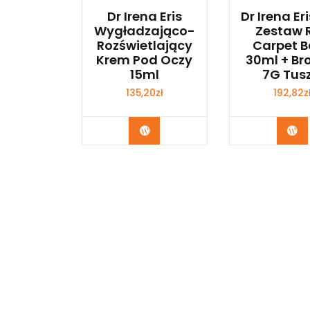
Dr Irena Eris
Dr Irena Eri
Wygładzająco-
Zestaw 
Rozświetlający
Carpet 
Krem Pod Oczy
30ml + Br
15ml
7G Tusz
135,20
zł
192,82
z
Zobacz
Zo