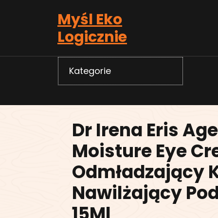
Skip
Myśl Eko
to
content
Logicznie
Kategorie
Dr Irena Eris Ag
Moisture Eye C
Odmładzający 
Nawilżający Pod
15Ml