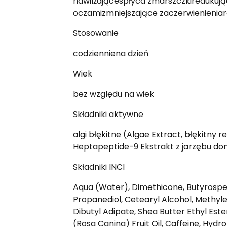
nawilżającespłyca zmarszczkiredukują
oczamizmniejszające zaczerwienieniar
Stosowanie
codzienniena dzień
Wiek
bez względu na wiek
Składniki aktywne
algi błękitne (Algae Extract, błękitny re
Heptapeptide-9 Ekstrakt z jarzębu d
Składniki INCI
Aqua (Water), Dimethicone, Butyrosper
Propanediol, Cetearyl Alcohol, Methyl
Dibutyl Adipate, Shea Butter Ethyl Est
(Rosa Canina) Fruit Oil, Caffeine, Hyd