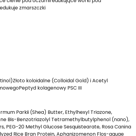
ce cienie pod oczamiredukujące worki pod
edukuje zmarszczki
tinol)Złoto koloidalne (Colloidal Gold) i Acetyl
omowegoPeptyd kolagenowy PSC III
mum Parkii (Shea) Butter, Ethylhexyl Triazone,
ene Bis-Benzotriazolyl Tetramethylbutylphenol (nano),
ers, PEG-20 Methyl Glucose Sesquistearate, Rosa Canina
rolyzed Rice Bran Protein, Aphanizomenon Flos-aquae