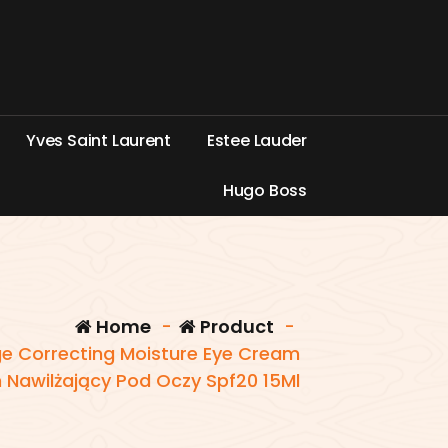
Y
v
e
s
S
a
i
n
t
L
a
u
r
e
n
t
E
s
t
e
e
L
a
u
d
e
r
H
u
g
o
B
o
s
s
Home
-
Product
-
Age Correcting Moisture Eye Cream
Nawilżający Pod Oczy Spf20 15Ml