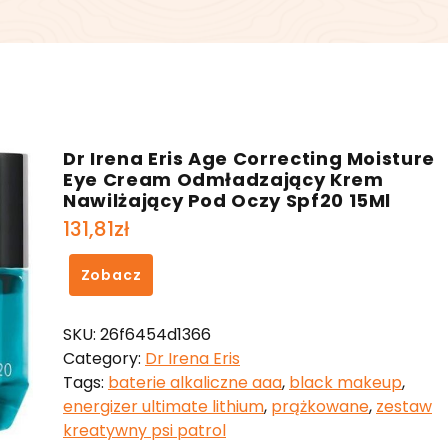
Dr Irena Eris Age Correcting Moisture
Eye Cream Odmładzający Krem
Nawilżający Pod Oczy Spf20 15Ml
131,81
zł
Zobacz
SKU:
26f6454d1366
Category:
Dr Irena Eris
Tags:
baterie alkaliczne aaa
,
black makeup
,
energizer ultimate lithium
,
prążkowane
,
zestaw
kreatywny psi patrol