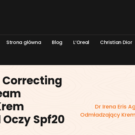
S
t
r
o
n
a
g
ł
ó
w
n
a
B
l
o
g
L
’
O
r
e
a
l
C
h
r
i
s
t
i
a
n
D
i
o
r
e Correcting
ream
Krem
Dr Irena Eris 
Odmładzający Krem 
 Oczy Spf20