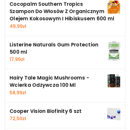
Cocopalm Southern Tropics
Szampon Do Włosów Z Organicznym
Olejem Kokosowym I Hibiskusem 600 ml
49,99
zł
Listerine Naturals Gum Protection
500 ml
17,99
zł
Hairy Tale Magic Mushrooms -
Wcierka Odżywcza 100 Ml
58,99
zł
Cooper Vision Biofinity 6 szt
72,50
zł