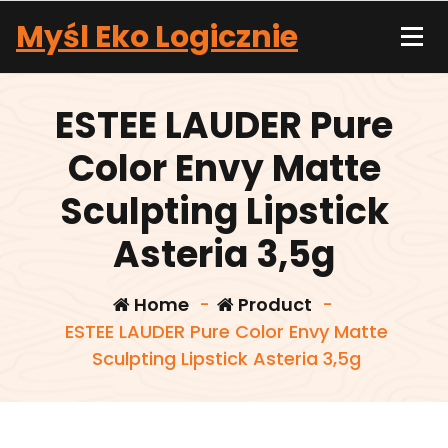
Skip
Myśl Eko Logicznie
to
content
ESTEE LAUDER Pure
Color Envy Matte
Sculpting Lipstick
Asteria 3,5g
Home
-
Product
-
ESTEE LAUDER Pure Color Envy Matte
Sculpting Lipstick Asteria 3,5g