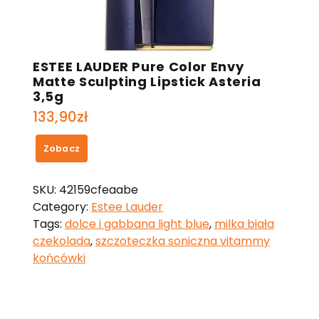
ESTEE LAUDER Pure Color Envy
Matte Sculpting Lipstick Asteria
3,5g
133,90
zł
Zobacz
SKU:
42159cfeaabe
Category:
Estee Lauder
Tags:
dolce i gabbana light blue
,
milka biała
czekolada
,
szczoteczka soniczna vitammy
końcówki