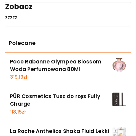
Zobacz
zzzzz
Polecane
Paco Rabanne Olympea Blossom
Woda Perfumowana 80Ml
319,19
zł
PÜR Cosmetics Tusz do rzęs Fully
Charge
118,15
zł
La Roche Anthelios Shaka Fluid Lekki