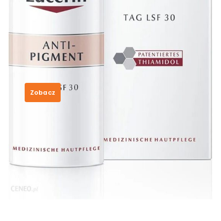
Eucerin Anti-pigment Krem Do
Twarzy Na Dzień Spf 30 50 ml
116,99
zł
Zobacz
SKU:
523b6e086d68
Category:
Nivea
Tags:
karma butchers dla psa opinie
,
kolorowe podkolanówki
,
pianka face boom
opinie
,
szczoteczki do zębów oral b
,
top niuqi