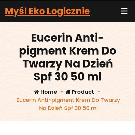
Skip
Myśl Eko Logicznie
to
content
Eucerin Anti-
pigment Krem Do
Twarzy Na Dzień
Spf 30 50 ml
Home
-
Product
-
Eucerin Anti-pigment Krem Do Twarzy
Na Dzień Spf 30 50 ml