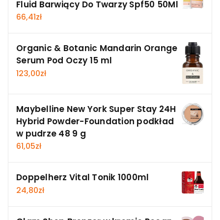
Fluid Barwiący Do Twarzy Spf50 50Ml
66,41
zł
Organic & Botanic Mandarin Orange
Serum Pod Oczy 15 ml
123,00
zł
Maybelline New York Super Stay 24H
Hybrid Powder-Foundation podkład
w pudrze 48 9 g
61,05
zł
Doppelherz Vital Tonik 1000ml
24,80
zł