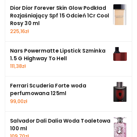
Dior Dior Forever Skin Glow Podkład
Rozjaśniający Spf 15 Odcień 1Cr Cool
Rosy 30 ml
225,16
zł
Nars Powermatte Lipstick Szminka
1.5 G Highway To Hell
111,38
zł
Ferrari Scuderia Forte woda
perfumowana 125ml
99,00
zł
Salvador Dali Dalia Woda Toaletowa
100 ml
109,70
zł