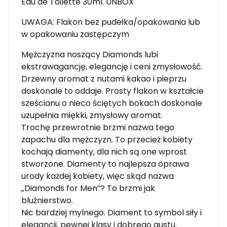
Eau de Toilette 30ml. UNBOX
UWAGA: Flakon bez pudełka/opakowania lub
w opakowaniu zastępczym
Mężczyzna noszący Diamonds lubi
ekstrawagancję, elegancję i ceni zmysłowość.
Drzewny aromat z nutami kakao i pieprzu
doskonale to oddaje. Prosty flakon w kształcie
sześcianu o nieco ściętych bokach doskonale
uzupełnia miękki, zmysłowy aromat.
Trochę przewrotnie brzmi nazwa tego
zapachu dla mężczyzn. To przecież kobiety
kochają diamenty, dla nich są one wprost
stworzone. Diamenty to najlepsza oprawa
urody każdej kobiety, więc skąd nazwa
„Diamonds for Men”? To brzmi jak
bluźnierstwo.
Nic bardziej mylnego. Diament to symbol siły i
elegancji, pewnej klasy i dobrego gustu.