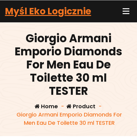
Skip
Myśl Eko Logicznie
to
content
Giorgio Armani
Emporio Diamonds
For Men Eau De
Toilette 30 ml
TESTER
Home
-
Product
-
Giorgio Armani Emporio Diamonds For
Men Eau De Toilette 30 ml TESTER