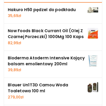
Hakuro H50 pędzel do podkładu
35,69
zł
Now Foods Black Currant Oil (Olej Z
Czarnej Porzeczki) 1000Mg 100 Kaps
82,99
zł
Bioderma Atoderm Intensive Kojący
balsam emolientowy 200ml
39,89
zł
Blauer Un1T3D Camou Woda
Toaletowa 100 ml
279,00
zł