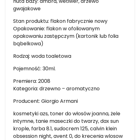
nuta bazy: ambra, wetiwer, drzewo
gwajakowe
Stan produktu: flakon fabrycznie nowy
Opakowanie: flakon w ofoliowanym
opakowaniu zastępczym (kartonik lub folia
bąbelkowa)
Rodzaj: woda toaletowa
Pojemność: 30ml.
Premiera: 2008
Kategoria: drzewno – aromatyczno
Producent: Giorgio Armani
kosmetyki azs, toner do włosów joanna, żele
intymne, tanie maseczki do twarzy, dax sun
krople, farba 8.1, sudocrem 125, calvin klein
obsession night, avent 0, do krecenia wlosow