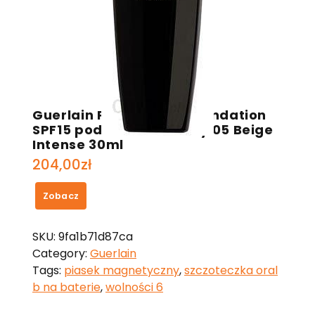
Guerlain Parure Gold Foundation
SPF15 podkład do twarzy 05 Beige
Intense 30ml
204,00
zł
Zobacz
SKU:
9fa1b71d87ca
Category:
Guerlain
Tags:
piasek magnetyczny
,
szczoteczka oral
b na baterie
,
wolności 6