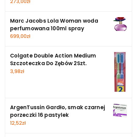
273,00
zł
Marc Jacobs Lola Woman woda
perfumowana 100ml spray
699,00
zł
Colgate Double Action Medium
Szczoteczka Do Zębów 2Szt.
3,98
zł
ArgenTussin Gardło, smak czarnej
porzeczki 16 pastylek
12,52
zł