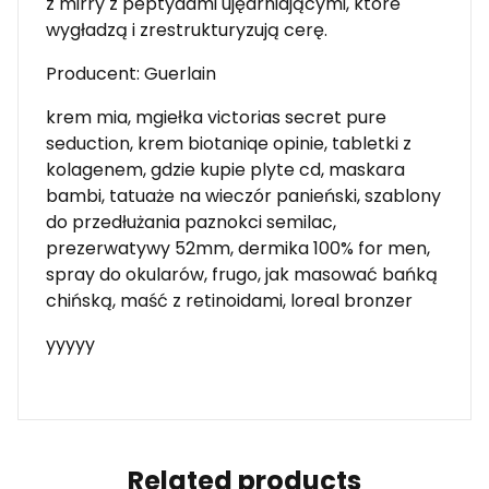
z mirry z peptydami ujędrniającymi, które
wygładzą i zrestrukturyzują cerę.
Producent: Guerlain
krem mia, mgiełka victorias secret pure
seduction, krem biotaniqe opinie, tabletki z
kolagenem, gdzie kupie plyte cd, maskara
bambi, tatuaże na wieczór panieński, szablony
do przedłużania paznokci semilac,
prezerwatywy 52mm, dermika 100% for men,
spray do okularów, frugo, jak masować bańką
chińską, maść z retinoidami, loreal bronzer
yyyyy
Related products