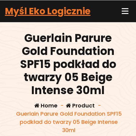
Skip
Myśl Eko Logicznie
to
content
Guerlain Parure
Gold Foundation
SPF15 podkład do
twarzy 05 Beige
Intense 30ml
Home
-
Product
-
Guerlain Parure Gold Foundation SPF15
podkład do twarzy 05 Beige Intense
30ml