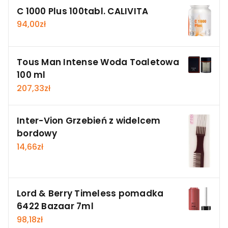
C 1000 Plus 100tabl. CALIVITA
94,00
zł
Tous Man Intense Woda Toaletowa
100 ml
207,33
zł
Inter-Vion Grzebień z widelcem
bordowy
14,66
zł
Lord & Berry Timeless pomadka
6422 Bazaar 7ml
98,18
zł