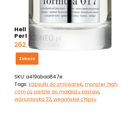
HelloHelen Formula 017 Woda
Perfumowana 100 ml
262,00
zł
Zobacz
SKU:
a419abaa847e
Tags:
kapsułki do zmywarek
,
monster high
com pl
,
pedzle do makijazu zestaw
,
warszawska 32
,
wegańskie chipsy