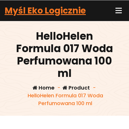
Skip
Myśl Eko Logicznie
to
content
HelloHelen
Formula 017 Woda
Perfumowana 100
ml
Home
-
Product
-
HelloHelen Formula 017 Woda
Perfumowana 100 ml