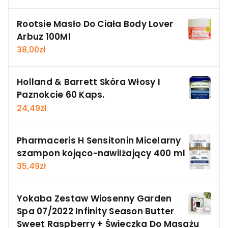
Rootsie Masło Do Ciała Body Lover
Arbuz 100Ml
38,00
zł
Holland & Barrett Skóra Włosy I
Paznokcie 60 Kaps.
24,49
zł
Pharmaceris H Sensitonin Micelarny
szampon kojąco-nawilżający 400 ml
35,49
zł
Yokaba Zestaw Wiosenny Garden
Spa 07/2022 Infinity Season Butter
Sweet Raspberry + Świeczka Do Masażu