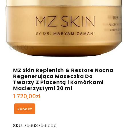
MZ Skin Replenish & Restore Nocna
Regenerująca Maseczka Do
Twarzy Z Placentą i Komórkami
Macierzystymi 30 ml
1 720,00
zł
Zobacz
SKU:
7a6637a61ecb