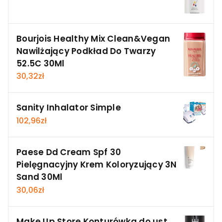
Bourjois Healthy Mix Clean&Vegan
Nawilżający Podkład Do Twarzy
52.5C 30Ml
30,32
zł
Sanity Inhalator Simple
102,96
zł
Paese Dd Cream Spf 30
Pielęgnacyjny Krem Koloryzujący 3N
Sand 30Ml
30,06
zł
Make Up Store Konturówka do ust