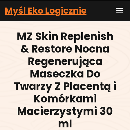
Skip
Myśl Eko Logicznie
to
content
MZ Skin Replenish
& Restore Nocna
Regenerująca
Maseczka Do
Twarzy Z Placentą i
Komórkami
Macierzystymi 30
ml