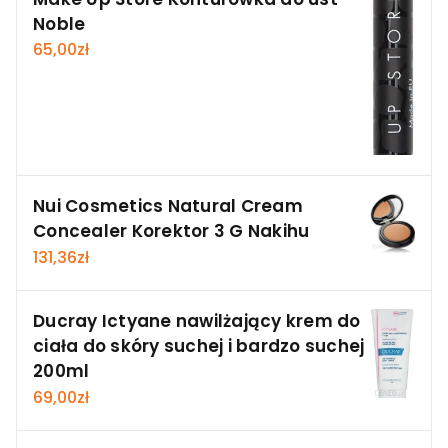
Noble
65,00
zł
Nui Cosmetics Natural Cream
Concealer Korektor 3 G Nakihu
131,36
zł
Ducray Ictyane nawilżający krem do
ciała do skóry suchej i bardzo suchej
200ml
69,00
zł