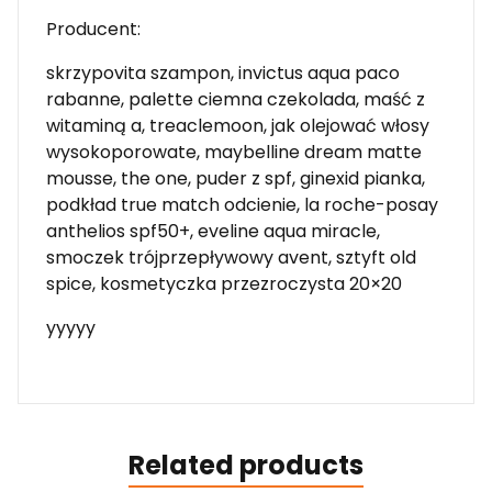
Producent:
skrzypovita szampon, invictus aqua paco
rabanne, palette ciemna czekolada, maść z
witaminą a, treaclemoon, jak olejować włosy
wysokoporowate, maybelline dream matte
mousse, the one, puder z spf, ginexid pianka,
podkład true match odcienie, la roche-posay
anthelios spf50+, eveline aqua miracle,
smoczek trójprzepływowy avent, sztyft old
spice, kosmetyczka przezroczysta 20×20
yyyyy
Related products