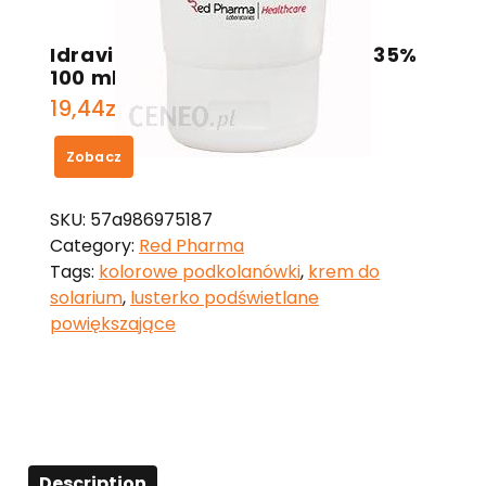
Idravitae krem z mocznikiem 35%
100 ml
19,44
zł
Zobacz
SKU:
57a986975187
Category:
Red Pharma
Tags:
kolorowe podkolanówki
,
krem do
solarium
,
lusterko podświetlane
powiększające
Description