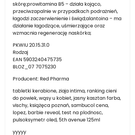
skórę;prowitamina B5 – działa kojąco,
przeciwzapalnie w przypadkach podrażnień,
łagodzi zaczerwienienie i świąd;alantoina – ma
działanie łagodzące, uśmierzające oraz
wzmacnia regenerację naskórka;
PKWIU 20.15.31.0
Rodzaj
EAN 5903240475735
BLOZ_07 7075230
Producent: Red Pharma
tabletki kerabione, ziaja intima, ranking cieni
do powiek, wąsy u kobiet, jasny kasztan farba,
vischy, książęca poznań, sambucol cena,
lopez, barbie reveal, test na plodnosc,
pulsoksymetr oled, 5th avenue 125ml
yyyyy