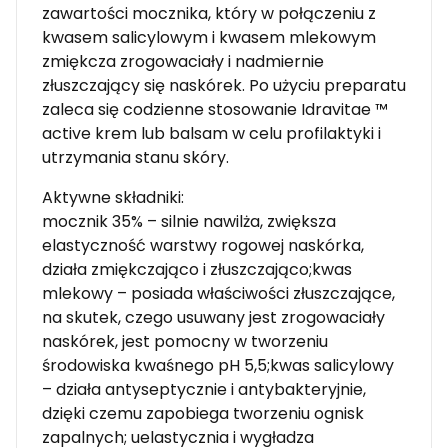
zawartości mocznika, który w połączeniu z
kwasem salicylowym i kwasem mlekowym
zmiękcza zrogowaciały i nadmiernie
złuszczający się naskórek. Po użyciu preparatu
zaleca się codzienne stosowanie Idravitae ™
active krem lub balsam w celu profilaktyki i
utrzymania stanu skóry.
Aktywne składniki:
mocznik 35% – silnie nawilża, zwiększa
elastyczność warstwy rogowej naskórka,
działa zmiękczająco i złuszczająco;kwas
mlekowy – posiada właściwości złuszczające,
na skutek, czego usuwany jest zrogowaciały
naskórek, jest pomocny w tworzeniu
środowiska kwaśnego pH 5,5;kwas salicylowy
– działa antyseptycznie i antybakteryjnie,
dzięki czemu zapobiega tworzeniu ognisk
zapalnych; uelastycznia i wygładza