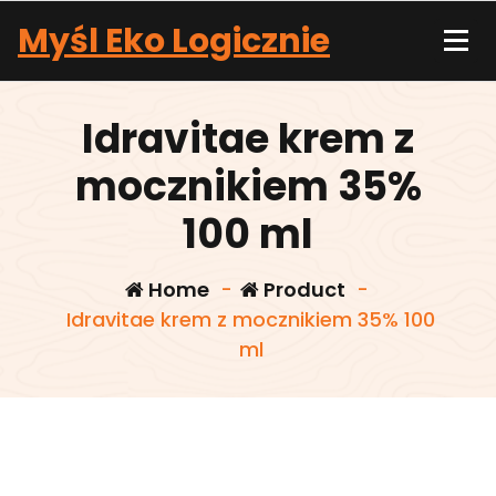
Skip
Myśl Eko Logicznie
to
content
Idravitae krem z
mocznikiem 35%
100 ml
Home
-
Product
-
Idravitae krem z mocznikiem 35% 100
ml