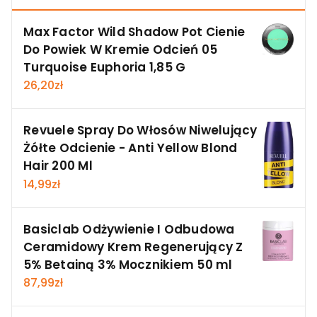
Max Factor Wild Shadow Pot Cienie
Do Powiek W Kremie Odcień 05
Turquoise Euphoria 1,85 G
26,20
zł
Revuele Spray Do Włosów Niwelujący
Żółte Odcienie - Anti Yellow Blond
Hair 200 Ml
14,99
zł
Basiclab Odżywienie I Odbudowa
Ceramidowy Krem Regenerujący Z
5% Betainą 3% Mocznikiem 50 ml
87,99
zł