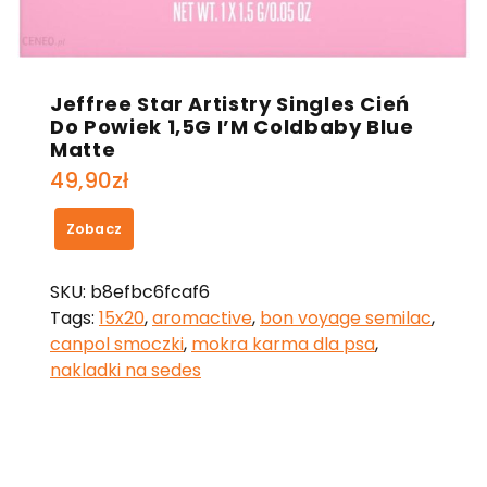
Jeffree Star Artistry Singles Cień
Do Powiek 1,5G I’M Coldbaby Blue
Matte
49,90
zł
Zobacz
SKU:
b8efbc6fcaf6
Tags:
15x20
,
aromactive
,
bon voyage semilac
,
canpol smoczki
,
mokra karma dla psa
,
nakladki na sedes