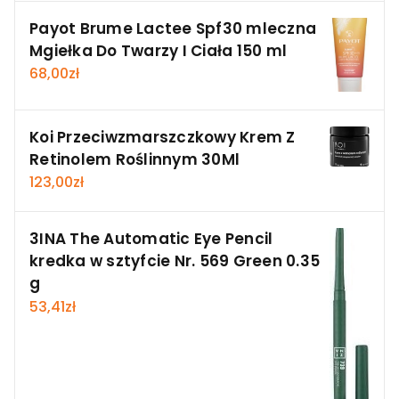
Payot Brume Lactee Spf30 mleczna
Mgiełka Do Twarzy I Ciała 150 ml
68,00
zł
Koi Przeciwzmarszczkowy Krem Z
Retinolem Roślinnym 30Ml
123,00
zł
3INA The Automatic Eye Pencil
kredka w sztyfcie Nr. 569 Green 0.35
g
53,41
zł