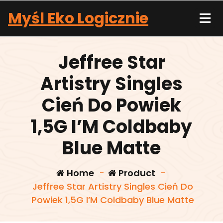
Skip
Myśl Eko Logicznie
to
content
Jeffree Star
Artistry Singles
Cień Do Powiek
1,5G I’M Coldbaby
Blue Matte
Home
-
Product
-
Jeffree Star Artistry Singles Cień Do
Powiek 1,5G I’M Coldbaby Blue Matte