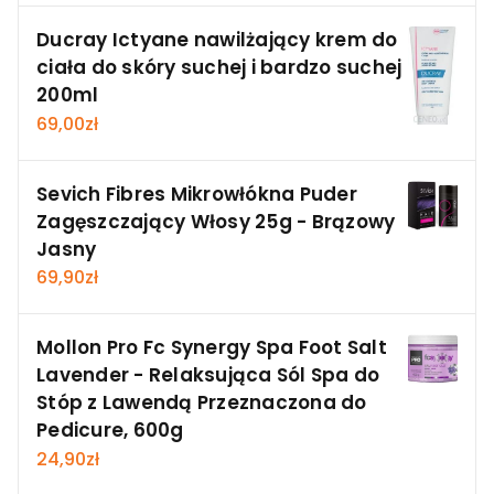
Ducray Ictyane nawilżający krem do
ciała do skóry suchej i bardzo suchej
200ml
69,00
zł
Sevich Fibres Mikrowłókna Puder
Zagęszczający Włosy 25g - Brązowy
Jasny
69,90
zł
Mollon Pro Fc Synergy Spa Foot Salt
Lavender - Relaksująca Sól Spa do
Stóp z Lawendą Przeznaczona do
Pedicure, 600g
24,90
zł