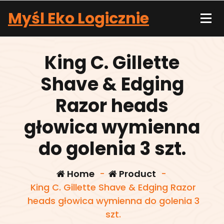
Skip
Myśl Eko Logicznie
to
content
King C. Gillette
Shave & Edging
Razor heads
głowica wymienna
do golenia 3 szt.
Home
-
Product
-
King C. Gillette Shave & Edging Razor
heads głowica wymienna do golenia 3
szt.