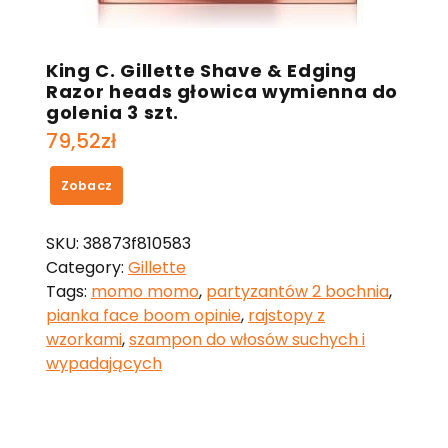
King C. Gillette Shave & Edging
Razor heads głowica wymienna do
golenia 3 szt.
79,52
zł
Zobacz
SKU:
38873f810583
Category:
Gillette
Tags:
momo momo
,
partyzantów 2 bochnia
,
pianka face boom opinie
,
rajstopy z
wzorkami
,
szampon do włosów suchych i
wypadających