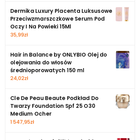
Dermika Luxury Placenta Luksusowe
Przeciwzmarszczkowe Serum Pod
Oczy I Na Powieki 15Ml
35,99
zł
Hair in Balance by ONLYBIO Olej do
olejowania do włosów
średnioporowatych 150 ml
24,02
zł
Cle De Peau Beaute Podkład Do
Twarzy Foundation Spf 25 O30
Medium Ocher
1 547,95
zł