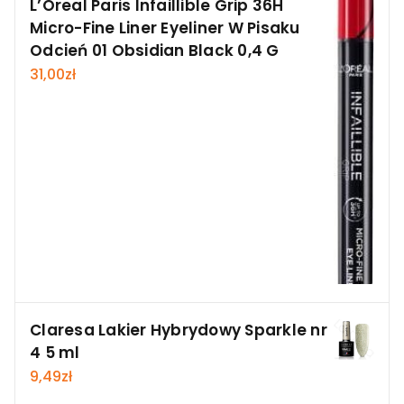
L’Oreal Paris Infaillible Grip 36H
Micro-Fine Liner Eyeliner W Pisaku
Odcień 01 Obsidian Black 0,4 G
31,00
zł
Claresa Lakier Hybrydowy Sparkle nr
4 5 ml
9,49
zł