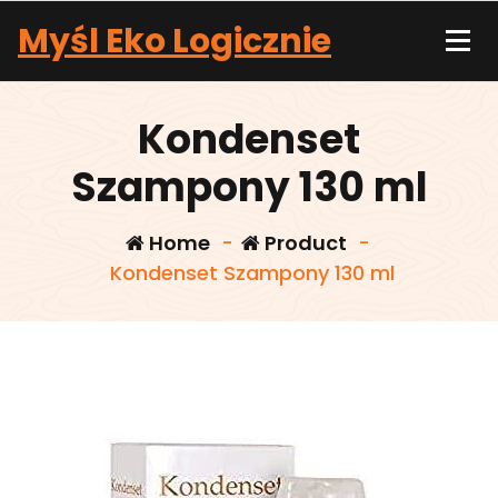
Skip
Myśl Eko Logicznie
to
content
Kondenset
Szampony 130 ml
Home
-
Product
-
Kondenset Szampony 130 ml