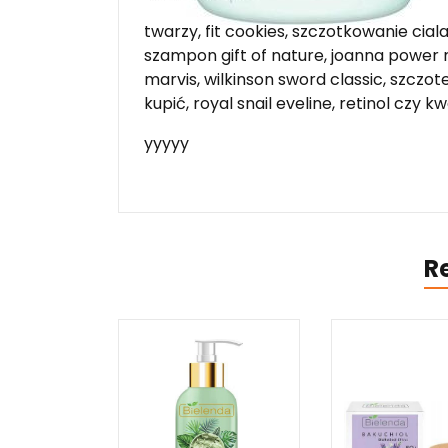
stara iwiczna nowa 4, składniki komedo
twarzy, fit cookies, szczotkowanie cial
szampon gift of nature, joanna power
marvis, wilkinson sword classic, szczote
kupić, royal snail eveline, retinol czy
yyyyy
R