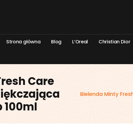
S
t
r
o
n
a
g
ł
ó
w
n
a
B
l
o
g
L
’
O
r
e
a
l
C
h
r
i
s
t
i
a
n
D
i
o
r
Fresh Care
iękczająca
Bielenda Minty Fre
p 100ml