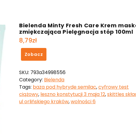
Bielenda Minty Fresh Care Krem mask
zmiękczająca Pielęgnacja stóp 100ml
8,79
zł
Zobacz
SKU:
793a34998556
Category:
Bielenda
Tags:
baza pod hybrydę semilac
,
cyfrowy test
ciążowy
,
leszno konstytucji 3 maja 12
,
skittles skła
ul orlińskiego kraków
,
wolności 6