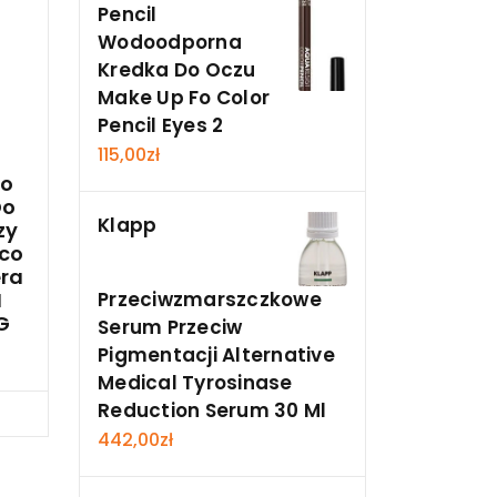
Pencil
Wodoodporna
Kredka Do Oczu
Make Up Fo Color
Pencil Eyes 2
115,00
zł
co
Do
Klapp
zy
ąco
era
I
Przeciwzmarszczkowe
G
Serum Przeciw
Pigmentacji Alternative
Medical Tyrosinase
Reduction Serum 30 Ml
cz
442,00
zł