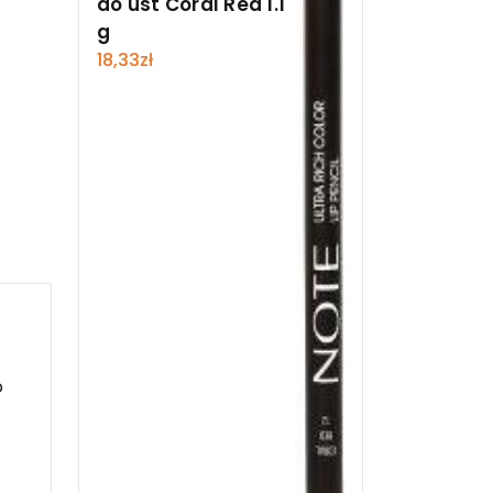
do ust Coral Red 1.1
g
18,33
zł
o