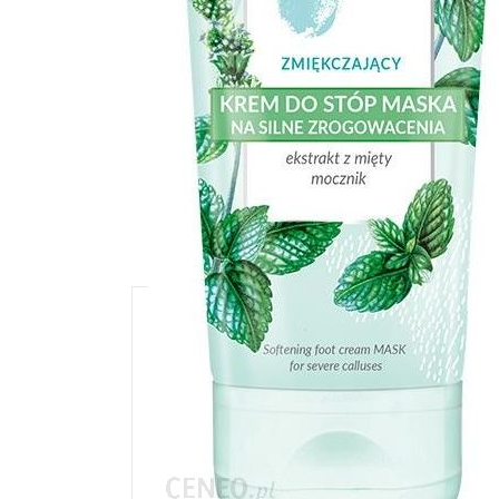
Description
Zmiękczający krem do stóp maska na zr
idealny sposób na miękką i zadbaną s
Producent: Bielenda