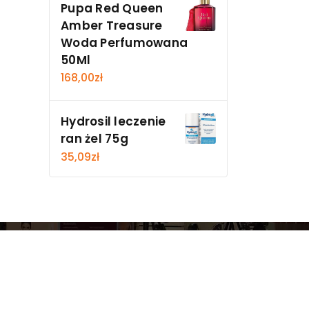
Pupa Red Queen
Amber Treasure
Woda Perfumowana
50Ml
168,00
zł
Hydrosil leczenie
ran żel 75g
35,09
zł
y