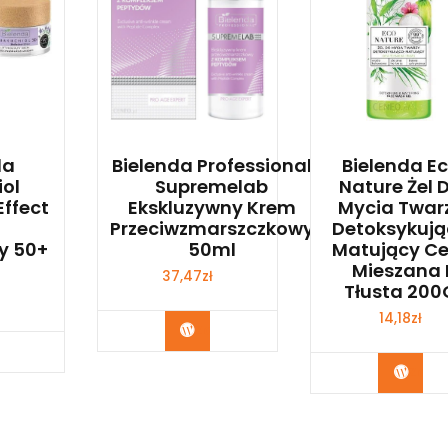
da
Bielenda Professional
Bielenda E
ol
Supremelab
Nature Żel 
Effect
Ekskluzywny Krem
Mycia Twar
Przeciwzmarszczkowy
Detoksykuj
cy 50+
50ml
Matujący C
Mieszana 
37,47
zł
Tłusta 200
14,18
zł
Zobacz
bacz
Zoba