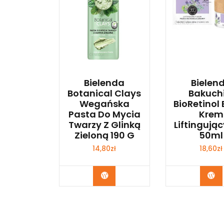
Bielenda
Bielen
Botanical Clays
Bakuchi
Wegańska
BioRetinol 
Pasta Do Mycia
Krem
Twarzy Z Glinką
Liftingują
Zieloną 190 G
50ml
14,80
zł
18,60
zł
Zobacz
Zo