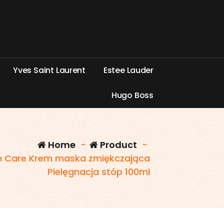
Y
v
e
s
S
a
i
n
t
L
a
u
r
e
n
t
E
s
t
e
e
L
a
u
d
e
r
H
u
g
o
B
o
s
s
Home
-
Product
-
sh Care Krem maska zmiękczająca
Pielęgnacja stóp 100ml