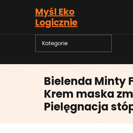
Skip
Myśl Eko
to
content
Logicznie
Kategorie
Bielenda Minty 
Krem maska zm
Pielęgnacja stó