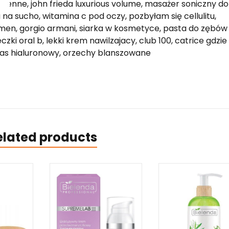
genne, john frieda luxurious volume, masażer soniczny do
a na sucho, witamina c pod oczy, pozbyłam się cellulitu,
 men, gorgio armani, siarka w kosmetyce, pasta do zębów
czki oral b, lekki krem nawilzajacy, club 100, catrice gdzie
 kwas hialuronowy, orzechy blanszowane
elated products