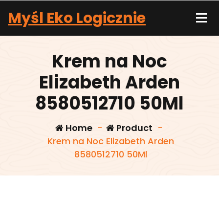
Skip
Myśl Eko Logicznie
to
content
Krem na Noc
Elizabeth Arden
8580512710 50Ml
Home
-
Product
-
Krem na Noc Elizabeth Arden
8580512710 50Ml