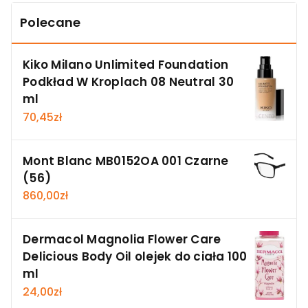
Polecane
Kiko Milano Unlimited Foundation
Podkład W Kroplach 08 Neutral 30
ml
70,45
zł
Mont Blanc MB0152OA 001 Czarne
(56)
860,00
zł
Dermacol Magnolia Flower Care
Delicious Body Oil olejek do ciała 100
ml
24,00
zł