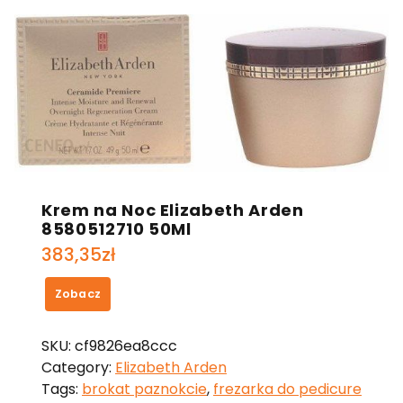
Krem na Noc Elizabeth Arden
8580512710 50Ml
383,35
zł
Zobacz
SKU:
cf9826ea8ccc
Category:
Elizabeth Arden
Tags:
brokat paznokcie
,
frezarka do pedicure