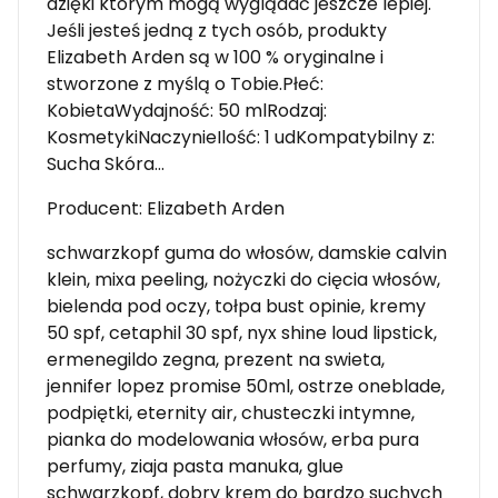
dzięki którym mogą wyglądać jeszcze lepiej.
Jeśli jesteś jedną z tych osób, produkty
Elizabeth Arden są w 100 % oryginalne i
stworzone z myślą o Tobie.Płeć:
KobietaWydajność: 50 mlRodzaj:
KosmetykiNaczynieIlość: 1 udKompatybilny z:
Sucha Skóra…
Producent: Elizabeth Arden
schwarzkopf guma do włosów, damskie calvin
klein, mixa peeling, nożyczki do cięcia włosów,
bielenda pod oczy, tołpa bust opinie, kremy
50 spf, cetaphil 30 spf, nyx shine loud lipstick,
ermenegildo zegna, prezent na swieta,
jennifer lopez promise 50ml, ostrze oneblade,
podpiętki, eternity air, chusteczki intymne,
pianka do modelowania włosów, erba pura
perfumy, ziaja pasta manuka, glue
schwarzkopf, dobry krem do bardzo suchych