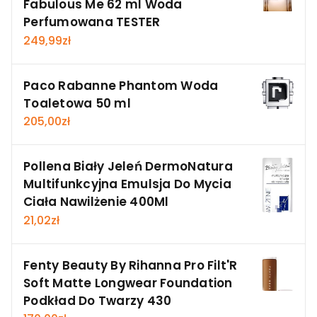
Fabulous Me 62 ml Woda
Perfumowana TESTER
249,99
zł
Paco Rabanne Phantom Woda
Toaletowa 50 ml
205,00
zł
Pollena Biały Jeleń DermoNatura
Multifunkcyjna Emulsja Do Mycia
Ciała Nawilżenie 400Ml
21,02
zł
Fenty Beauty By Rihanna Pro Filt'R
Soft Matte Longwear Foundation
Podkład Do Twarzy 430