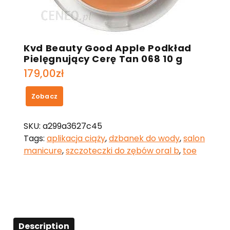
Kvd Beauty Good Apple Podkład
Pielęgnujący Cerę Tan 068 10 g
179,00
zł
Zobacz
SKU:
a299a3627c45
Tags:
aplikacja ciąży
,
dzbanek do wody
,
salon
manicure
,
szczoteczki do zębów oral b
,
toe
Description