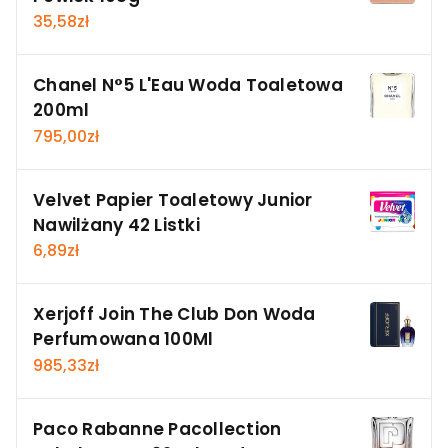
35,58
zł
Chanel N°5 L'Eau Woda Toaletowa
200ml
795,00
zł
Velvet Papier Toaletowy Junior
Nawilżany 42 Listki
6,89
zł
Xerjoff Join The Club Don Woda
Perfumowana 100Ml
985,33
zł
Paco Rabanne Pacollection