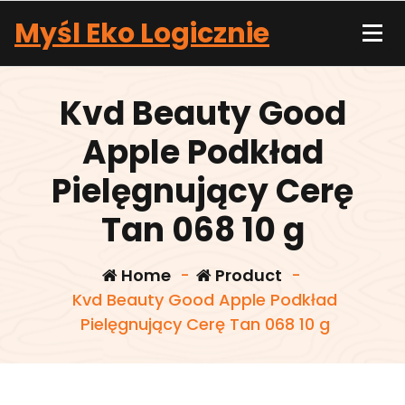
Skip
Myśl Eko Logicznie
to
content
Kvd Beauty Good
Apple Podkład
Pielęgnujący Cerę
Tan 068 10 g
Home
-
Product
-
Kvd Beauty Good Apple Podkład
Pielęgnujący Cerę Tan 068 10 g