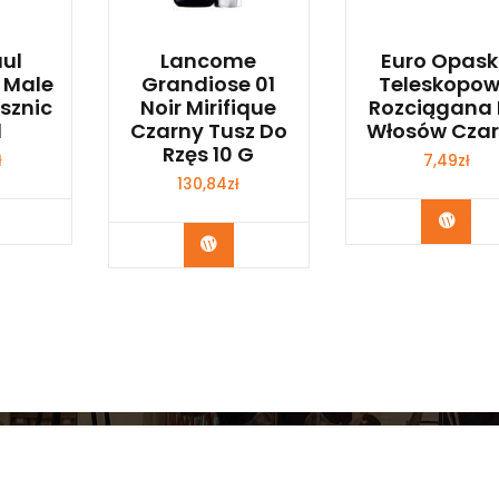
ul
Lancome
Euro Opas
e Male
Grandiose 01
Teleskopo
ysznic
Noir Mirifique
Rozciągana
l
Czarny Tusz Do
Włosów Cza
Rzęs 10 G
ł
7,49
zł
130,84
zł
bacz
Zoba
Zobacz
Copyright © 2026 Myśl Eko Logicznie | Powered by
Storel