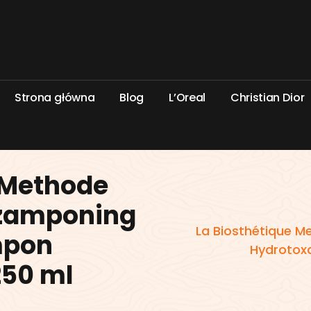
S
t
r
o
n
a
g
ł
ó
w
n
a
B
l
o
g
L
’
O
r
e
a
l
C
h
r
i
s
t
i
a
n
D
i
o
r
 Methode
Szamponing
La Biosthétique 
mpon
Hydrotox
250 ml