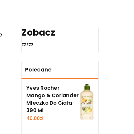
Zobacz
e
zzzzz
Polecane
Yves Rocher
Mango & Coriander
Mleczko Do Ciała
390 Ml
40,00
zł