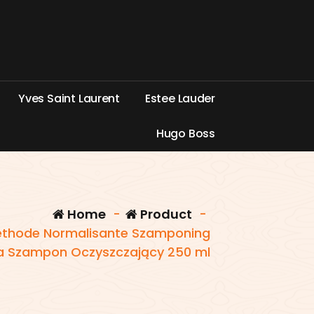
Y
v
e
s
S
a
i
n
t
L
a
u
r
e
n
t
E
s
t
e
e
L
a
u
d
e
r
H
u
g
o
B
o
s
s
Home
-
Product
-
Methode Normalisante Szamponing
a Szampon Oczyszczający 250 ml