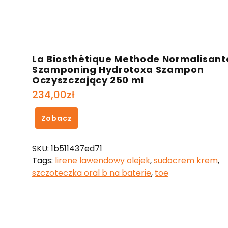
La Biosthétique Methode Normalisant
Szamponing Hydrotoxa Szampon
Oczyszczający 250 ml
234,00
zł
Zobacz
SKU:
1b511437ed71
Tags:
lirene lawendowy olejek
,
sudocrem krem
,
szczoteczka oral b na baterie
,
toe