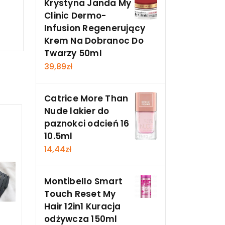
Krystyna Janda My
Clinic Dermo-
Infusion Regenerujący
Krem Na Dobranoc Do
Twarzy 50ml
39,89
zł
Catrice More Than
Nude lakier do
paznokci odcień 16
10.5ml
14,44
zł
Montibello Smart
Touch Reset My
Hair 12in1 Kuracja
odżywcza 150ml