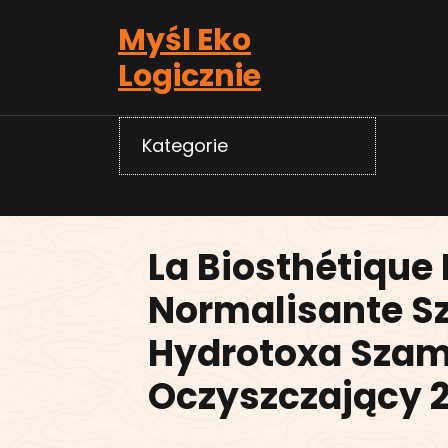
Skip
Myśl Eko
to
content
Logicznie
Kategorie
La Biosthétique
Normalisante 
Hydrotoxa Sza
Oczyszczający 