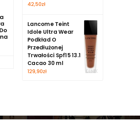
42,50
zł
ka
wa
Lancome Teint
 Do
Idole Ultra Wear
rna
Podkład O
Przedłużonej
Trwałości Spf15 13.1
cz
Cacao 30 ml
129,90
zł
y