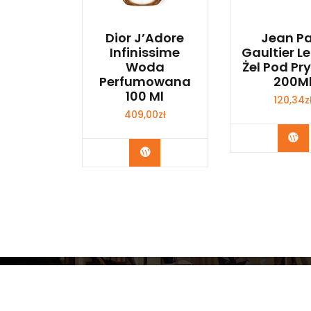
Dior J’Adore
Jean Pa
Infinissime
Gaultier L
Woda
Żel Pod Pr
Perfumowana
200M
100 Ml
120,34
z
409,00
zł
Zo
Zobacz