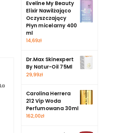
Eveline My Beauty
Elixir Nawilżająco
Oczyszczający
Płyn micelarny 400
ml
14,69
zł
Dr.Max Skinexpert
By Natur-Oil 75Ml
29,99
zł
La
Carolina Herrera
212 Vip Woda
Perfumowana 30ml
162,00
zł