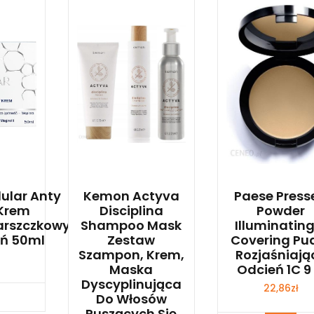
lular Anty
Kemon Actyva
Paese Press
Krem
Disciplina
Powder
arszczkowy
Shampoo Mask
Illuminating
eń 50ml
Zestaw
Covering Pu
Szampon, Krem,
Rozjaśniają
Maska
Odcień 1C 9
Dyscyplinująca
22,86
zł
bacz
Do Włosów
Puszących Się