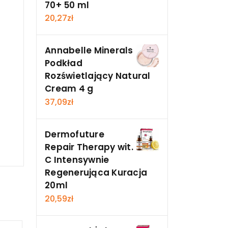
70+ 50 ml
20,27
zł
Annabelle Minerals
Podkład
Rozświetlający Natural
Cream 4 g
37,09
zł
Dermofuture
Repair Therapy wit.
C Intensywnie
Regenerująca Kuracja
20ml
20,59
zł