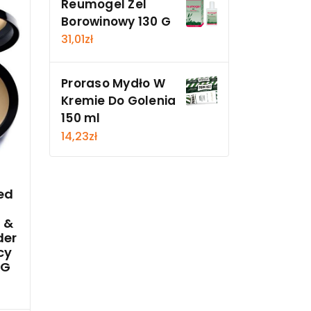
Reumogel Żel
Borowinowy 130 G
31,01
zł
Proraso Mydło W
Kremie Do Golenia
150 ml
14,23
zł
ed
 &
der
cy
 G