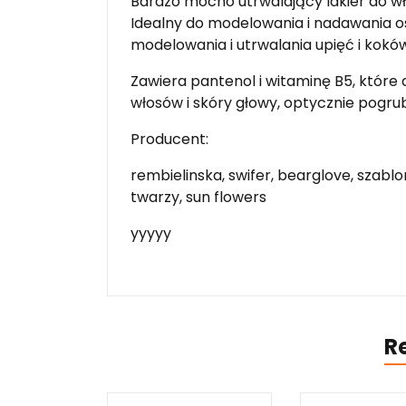
Bardzo mocno utrwalający lakier do wł
Idealny do modelowania i nadawania os
modelowania i utrwalania upięć i kokó
Zawiera pantenol i witaminę B5, które 
włosów i skóry głowy, optycznie pogru
Producent:
rembielinska, swifer, bearglove, szablo
twarzy, sun flowers
yyyyy
R