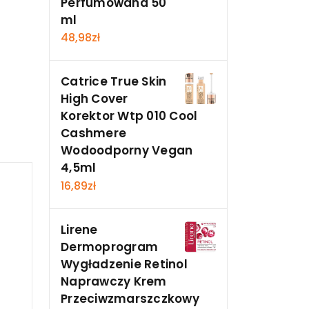
Perfumowana 50
ml
48,98
zł
Catrice True Skin
High Cover
Korektor Wtp 010 Cool
Cashmere
Wodoodporny Vegan
4,5ml
16,89
zł
Lirene
Dermoprogram
Wygładzenie Retinol
Naprawczy Krem
Przeciwzmarszczkowy