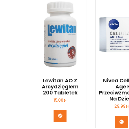
Lewitan AO Z
Nivea Cel
Arcydzięglem
Age 
200 Tabletek
Przeciwzm
Na Dzi
15,00
zł
29,99
zł
Zobacz
Zo