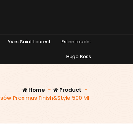
Y
v
e
s
S
a
i
n
t
L
a
u
r
e
n
t
E
s
t
e
e
L
a
u
d
e
r
H
u
g
o
B
o
s
s
Home
-
Product
-
osów Proximus Finish&Style 500 Ml