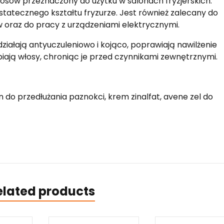
osów przeznaczony do użytku w salonach fryzjerskich.
tatecznego kształtu fryzurze. Jest również zalecany do
w oraz do pracy z urządzeniami elektrycznymi.
działają antyuczuleniowo i kojąco, poprawiają nawilżenie
biają włosy, chroniąc je przed czynnikami zewnętrznymi.
n do przedłużania paznokci, krem zinalfat, avene zel do
elated products