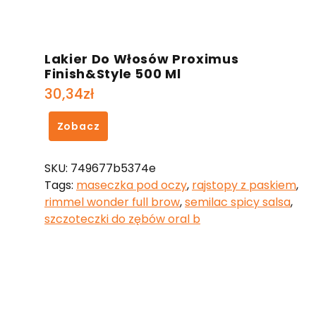
Lakier Do Włosów Proximus
Finish&Style 500 Ml
30,34
zł
Zobacz
SKU:
749677b5374e
Tags:
maseczka pod oczy
,
rajstopy z paskiem
,
rimmel wonder full brow
,
semilac spicy salsa
,
szczoteczki do zębów oral b