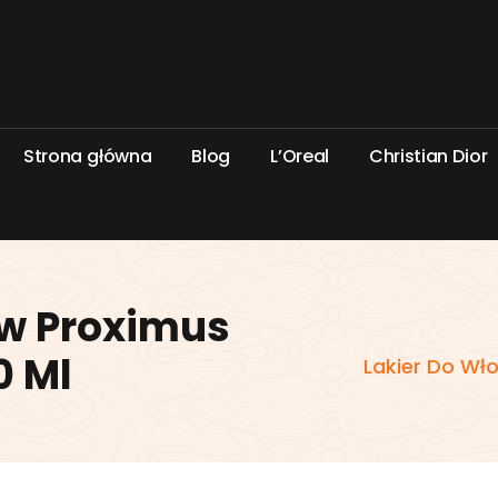
S
t
r
o
n
a
g
ł
ó
w
n
a
B
l
o
g
L
’
O
r
e
a
l
C
h
r
i
s
t
i
a
n
D
i
o
r
ów Proximus
0 Ml
Lakier Do Wł