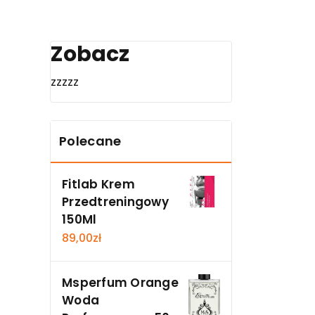
Zobacz
zzzzz
Polecane
Fitlab Krem
Przedtreningowy
150Ml
89,00
zł
Msperfum Orange
Woda