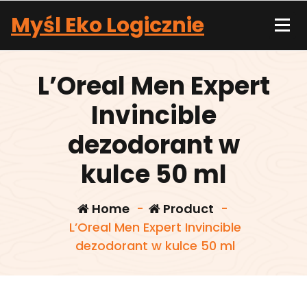
Skip
Myśl Eko Logicznie
to
content
L’Oreal Men Expert
Invincible
dezodorant w
kulce 50 ml
Home
-
Product
-
L’Oreal Men Expert Invincible
dezodorant w kulce 50 ml