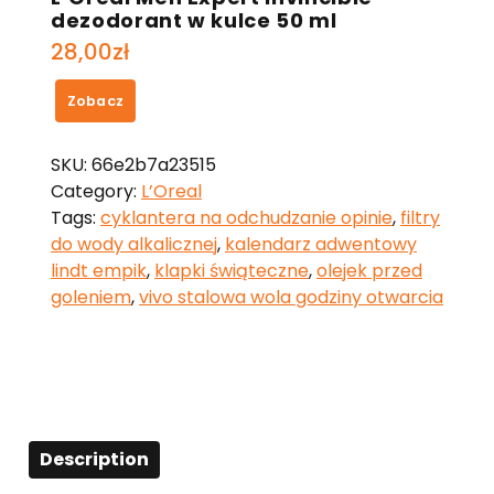
dezodorant w kulce 50 ml
28,00
zł
Zobacz
SKU:
66e2b7a23515
Category:
L’Oreal
Tags:
cyklantera na odchudzanie opinie
,
filtry
do wody alkalicznej
,
kalendarz adwentowy
lindt empik
,
klapki świąteczne
,
olejek przed
goleniem
,
vivo stalowa wola godziny otwarcia
Description