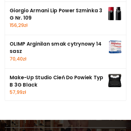
Giorgio Armani Lip Power Szminka 3
G Nr. 109
156,29
zł
OLIMP Arginilan smak cytrynowy 14
sasz
70,40
zł
Make-Up Studio Cień Do Powiek Typ
B 3G Black
57,99
zł