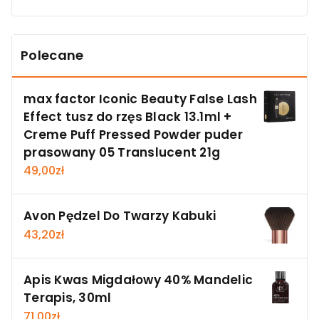
Polecane
max factor Iconic Beauty False Lash
Effect tusz do rzęs Black 13.1ml +
Creme Puff Pressed Powder puder
prasowany 05 Translucent 21g
49,00
zł
Avon Pędzel Do Twarzy Kabuki
43,20
zł
Apis Kwas Migdałowy 40% Mandelic
Terapis, 30ml
71,00
zł