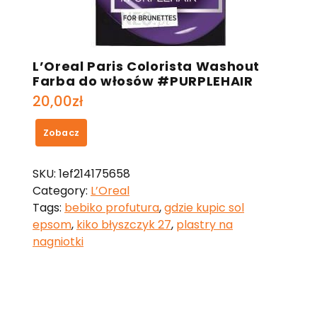
L’Oreal Paris Colorista Washout
Farba do włosów #PURPLEHAIR
20,00
zł
Zobacz
SKU:
1ef214175658
Category:
L’Oreal
Tags:
bebiko profutura
,
gdzie kupic sol
epsom
,
kiko błyszczyk 27
,
plastry na
nagniotki