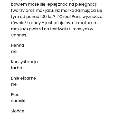
bowiem może się lepiej znać na pielęgnacji
twarzy oraz makijażu, niż marka zajmująca się
tym od ponad 100 lat? L’Oréal Paris wyznacza
również trendy – jest oficjalnym kreatorem
makijażu gwiazd na festiwalu filmowym w
Cannes.
Henna
nie
Konsystencja
farba
Linie elitarne
nie
Płeć
damski
Słońce