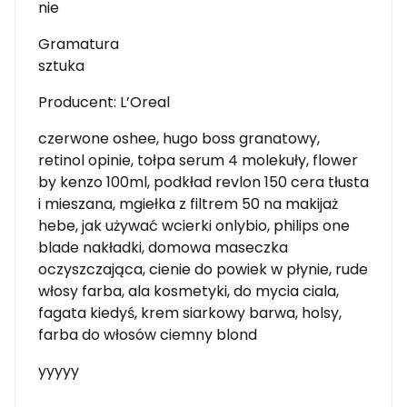
nie
Gramatura
sztuka
Producent: L’Oreal
czerwone oshee, hugo boss granatowy,
retinol opinie, tołpa serum 4 molekuły, flower
by kenzo 100ml, podkład revlon 150 cera tłusta
i mieszana, mgiełka z filtrem 50 na makijaż
hebe, jak używać wcierki onlybio, philips one
blade nakładki, domowa maseczka
oczyszczająca, cienie do powiek w płynie, rude
włosy farba, ala kosmetyki, do mycia ciala,
fagata kiedyś, krem siarkowy barwa, holsy,
farba do włosów ciemny blond
yyyyy