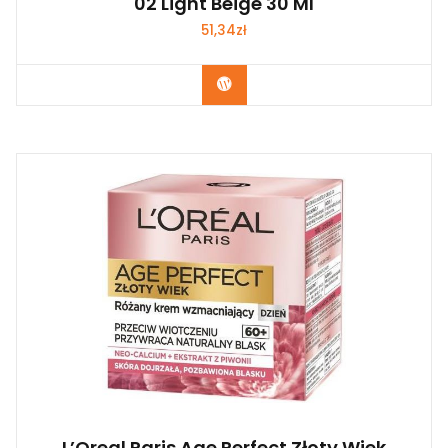
02 Light Beige 30 Ml
51,34
zł
Zobacz
L’Oreal Paris Age Perfect Złoty Wiek