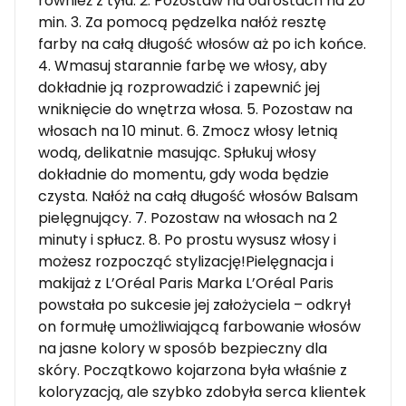
również z tyłu. 2. Pozostaw na odrostach na 20
min. 3. Za pomocą pędzelka nałóż resztę
farby na całą długość włosów aż po ich końce.
4. Wmasuj starannie farbę we włosy, aby
dokładnie ją rozprowadzić i zapewnić jej
wniknięcie do wnętrza włosa. 5. Pozostaw na
włosach na 10 minut. 6. Zmocz włosy letnią
wodą, delikatnie masując. Spłukuj włosy
dokładnie do momentu, gdy woda będzie
czysta. Nałóż na całą długość włosów Balsam
pielęgnujący. 7. Pozostaw na włosach na 2
minuty i spłucz. 8. Po prostu wysusz włosy i
możesz rozpocząć stylizację!Pielęgnacja i
makijaż z L’Oréal Paris Marka L’Oréal Paris
powstała po sukcesie jej założyciela – odkrył
on formułę umożliwiającą farbowanie włosów
na jasne kolory w sposób bezpieczny dla
skóry. Początkowo kojarzona była właśnie z
koloryzacją, ale szybko zdobyła serca klientek