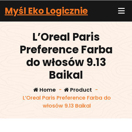
Skip
Myśl Eko Logicznie
to
content
L’Oreal Paris
Preference Farba
do włosów 9.13
Baikal
Home
-
Product
-
L’Oreal Paris Preference Farba do
włosów 9.13 Baikal