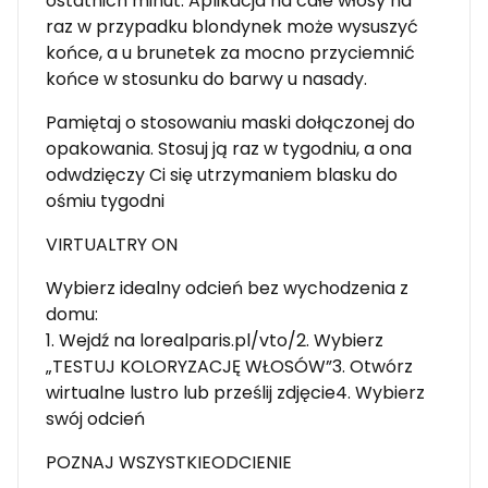
ostatnich minut. Aplikacja na całe włosy na
raz w przypadku blondynek może wysuszyć
końce, a u brunetek za mocno przyciemnić
końce w stosunku do barwy u nasady.
Pamiętaj o stosowaniu maski dołączonej do
opakowania. Stosuj ją raz w tygodniu, a ona
odwdzięczy Ci się utrzymaniem blasku do
ośmiu tygodni
VIRTUALTRY ON
Wybierz idealny odcień bez wychodzenia z
domu:
1. Wejdź na lorealparis.pl/vto/2. Wybierz
„TESTUJ KOLORYZACJĘ WŁOSÓW”3. Otwórz
wirtualne lustro lub prześlij zdjęcie4. Wybierz
swój odcień
POZNAJ WSZYSTKIEODCIENIE