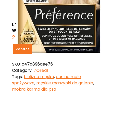
L’Oreal Paris Preference Farba do
włosów 9.13 Baikal
29,31
zł
Zobacz
SKU:
c47d896aee76
Category:
L’Oreal
Tags:
bielizna męska
,
coś na mole
spożywcze
,
męskie maszynki do golenia
,
mokra karma dla psa