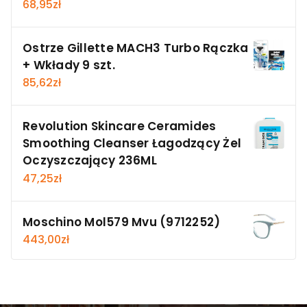
68,95
zł
Ostrze Gillette MACH3 Turbo Rączka
+ Wkłady 9 szt.
85,62
zł
Revolution Skincare Ceramides
Smoothing Cleanser Łagodzący Żel
Oczyszczający 236ML
47,25
zł
Moschino Mol579 Mvu (9712252)
443,00
zł