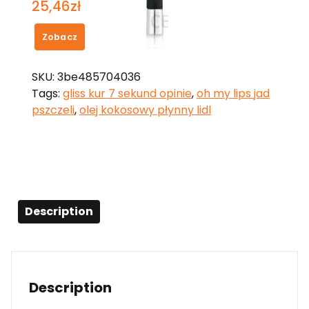
25,46
zł
Zobacz
SKU:
3be485704036
Tags:
gliss kur 7 sekund opinie
,
oh my lips jad
pszczeli
,
olej kokosowy płynny lidl
Description
Description