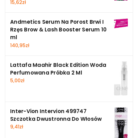
15,62
zł
Andmetics Serum Na Porost Brwi I
Rzęs Brow & Lash Booster Serum 10
ml
140,95
zł
Lattafa Maahir Black Edition Woda
Perfumowana Próbka 2 Ml
5,00
zł
Inter-Vion Intervion 499747
Szczotka Dwustronna Do Włosów
9,41
zł