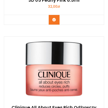
3D 05 Pearly Pink 6.5ml
32,00
zł
Zobacz
Clinique All About Eyes Rich Odżywczy