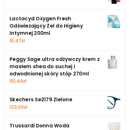
Lactacyd Oxygen Fresh
Odświeżający Żel do Higieny
Intymnej 200ml
15,47
zł
Peggy Sage ultra odżywczy krem z
masłem shea do suchej i
odwodnionej skóry stóp 270ml
101,44
zł
Skechers Se2179 Zielone
123,00
zł
Trussardi Donna Woda