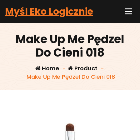
Skip
Myśl Eko Logicznie
to
content
Make Up Me Pędzel
Do Cieni 018
Home
-
Product
-
Make Up Me Pędzel Do Cieni 018