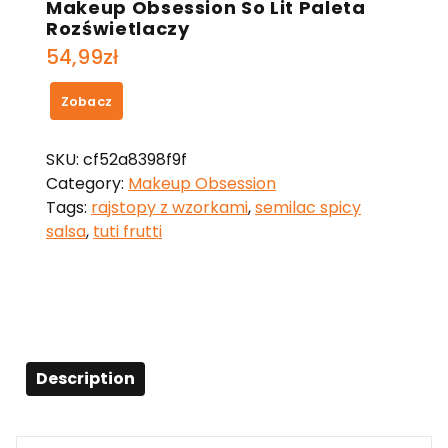
Makeup Obsession So Lit Paleta
Rozświetlaczy
54,99
zł
Zobacz
SKU:
cf52a8398f9f
Category:
Makeup Obsession
Tags:
rajstopy z wzorkami
,
semilac spicy
salsa
,
tuti frutti
Description