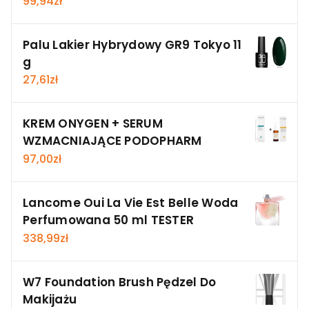
99,94
zł
Palu Lakier Hybrydowy GR9 Tokyo 11
g
27,61
zł
KREM ONYGEN + SERUM
WZMACNIAJĄCE PODOPHARM
97,00
zł
Lancome Oui La Vie Est Belle Woda
Perfumowana 50 ml TESTER
338,99
zł
W7 Foundation Brush Pędzel Do
Makijażu