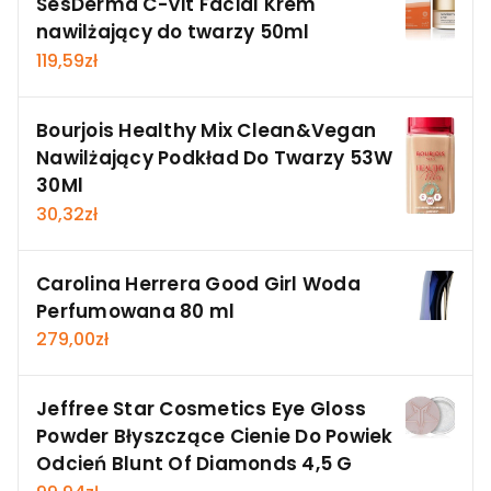
SesDerma C-Vit Facial Krem
nawilżający do twarzy 50ml
119,59
zł
Bourjois Healthy Mix Clean&Vegan
Nawilżający Podkład Do Twarzy 53W
30Ml
30,32
zł
Carolina Herrera Good Girl Woda
Perfumowana 80 ml
279,00
zł
Jeffree Star Cosmetics Eye Gloss
Powder Błyszczące Cienie Do Powiek
Odcień Blunt Of Diamonds 4,5 G