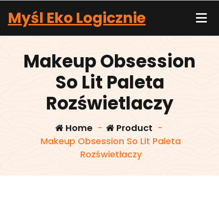
Skip
Myśl Eko Logicznie
to
content
Makeup Obsession
So Lit Paleta
Rozświetlaczy
Home
-
Product
-
Makeup Obsession So Lit Paleta
Rozświetlaczy