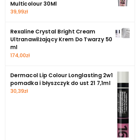
Multicolour 30Ml
39,99
zł
Rexaline Crystal Bright Cream
Ultranawilżający Krem Do Twarzy 50
ml
174,00
zł
Dermacol Lip Colour Longlasting 2w1
pomadka i błyszczyk do ust 21 7,1ml
30,39
zł