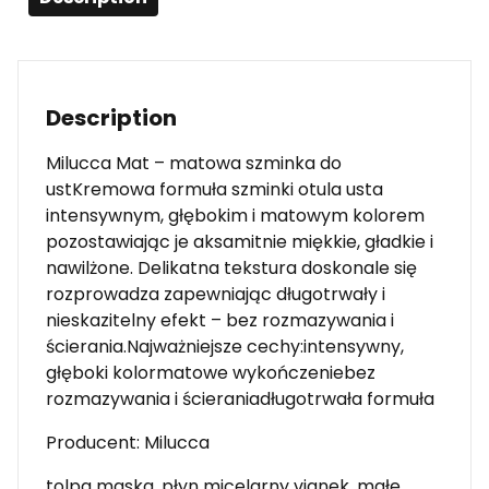
Description
Milucca Mat – matowa szminka do
ustKremowa formuła szminki otula usta
intensywnym, głębokim i matowym kolorem
pozostawiając je aksamitnie miękkie, gładkie i
nawilżone. Delikatna tekstura doskonale się
rozprowadza zapewniając długotrwały i
nieskazitelny efekt – bez rozmazywania i
ścierania.Najważniejsze cechy:intensywny,
głęboki kolormatowe wykończeniebez
rozmazywania i ścieraniadługotrwała formuła
Producent: Milucca
tolpa maska, płyn micelarny vianek, małe