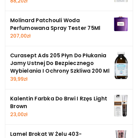
88,20
zł
Molinard Patchouli Woda
Perfumowana Spray Tester 75Ml
207,00
zł
Curasept Ads 205 Płyn Do Płukania
Jamy Ustnej Do Bezpiecznego
Wybielania I Ochrony Szkliwa 200 Ml
39,99
zł
Kalentin Farbka Do Brwi I Rzęs Light
Brown
23,00
zł
Lamel Brokat W Żelu 403-