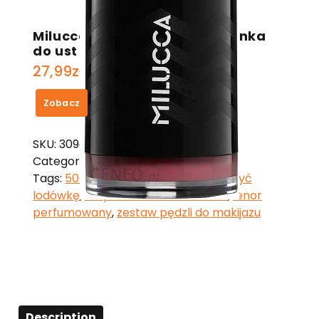
Milucca Lipstick Mat 617 szminka
do ust 3,5g
27,99
zł
Zobacz
SKU:
309a934d496c
Category:
Milucca
Tags:
506
,
bezowe skarpety
,
czym myć
lodówkę
,
empik kubek z nadrukiem
,
lenor
perfumowany
,
zestaw pędzli do makijazu
Description