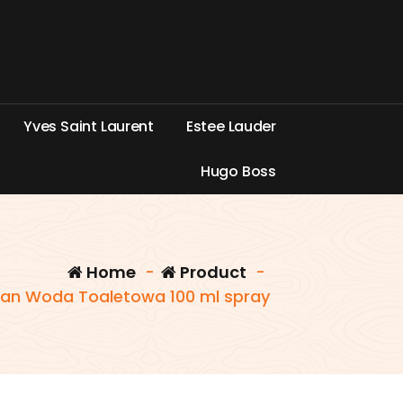
Y
v
e
s
S
a
i
n
t
L
a
u
r
e
n
t
E
s
t
e
e
L
a
u
d
e
r
H
u
g
o
B
o
s
s
Home
-
Product
-
n Woda Toaletowa 100 ml spray