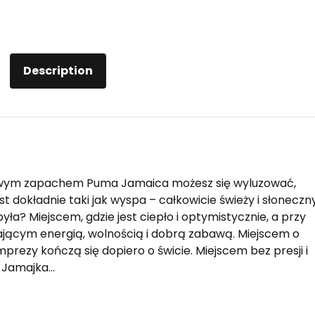
Description
wym zapachem Puma Jamaica możesz się wyluzować,
est dokładnie taki jak wyspa – całkowicie świeży i słoneczn
a? Miejscem, gdzie jest ciepło i optymistycznie, a przy
skającym energią, wolnością i dobrą zabawą. Miejscem o
rezy kończą się dopiero o świcie. Miejscem bez presji i
ć Jamajka…