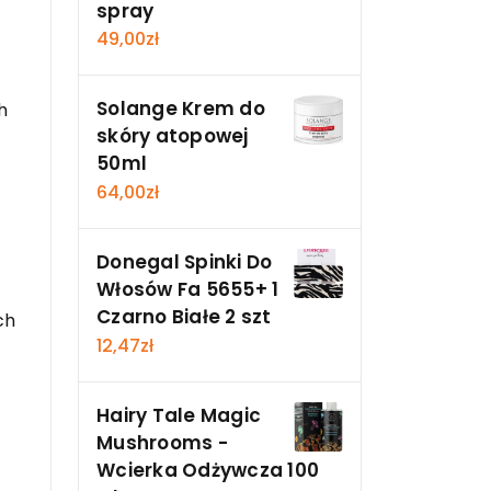
spray
49,00
zł
Solange Krem do
h
skóry atopowej
50ml
64,00
zł
Donegal Spinki Do
Włosów Fa 5655+ 1
Czarno Białe 2 szt
ch
12,47
zł
Hairy Tale Magic
Mushrooms -
Wcierka Odżywcza 100