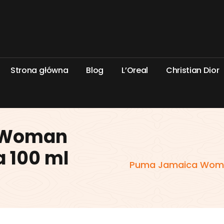
S
t
r
o
n
a
g
ł
ó
w
n
a
B
l
o
g
L
’
O
r
e
a
l
C
h
r
i
s
t
i
a
n
D
i
o
r
 Woman
 100 ml
Puma Jamaica Woma