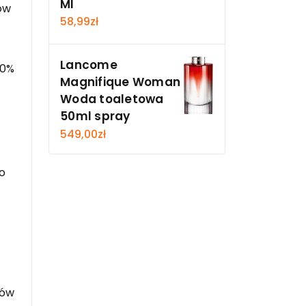
Ml
ów
58,99
zł
Lancome
90%
Magnifique Woman
Woda toaletowa
50ml spray
549,00
zł
o
ków