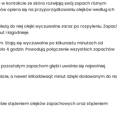
e w kontakcie ze skóra rozwijają swój zapach różnym
w opiera się na przyporządkowaniu olejków według ich
eżą do niej olejki wyczuwalne zaraz po rozpyleniu. Zapac
t i łagodnieje.
. Stają się wyczuwalne po kilkunastu minutach od
około 4 godzin. Powodują połączenie wszystkich zapachów
pozostałym zapachom głębi i uwalnia się najwolniej.
ście, a nawet kilkadziesiąt minut dzięki dodawanym do ni
iebie stężeniem olejków zapachowych oraz stężeniem