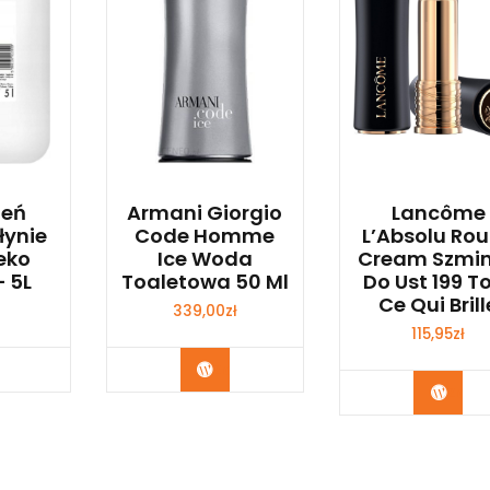
leń
Armani Giorgio
Lancôme
łynie
Code Homme
L’Absolu Ro
eko
Ice Woda
Cream Szmi
 5L
Toaletowa 50 Ml
Do Ust 199 T
Ce Qui Brill
339,00
zł
115,95
zł
bacz
Zobacz
Zoba