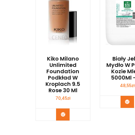
Kiko Milano
Biały Je
Unlimited
Mydło W P
Foundation
Kozie Ml
Podkład W
5000Ml –
Kroplach 9.5
48,55
zł
Rose 30 Ml
70,45
zł
Zo
Zobacz