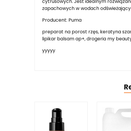
cytrusowych. Jest idealnym rozwiązan
zapachowych w wodach odświeżających
Producent: Puma
preparat na porost rzęs, keratyna szamp
lipikar balsam ap+, drogeria my beauty
yyyyy
R