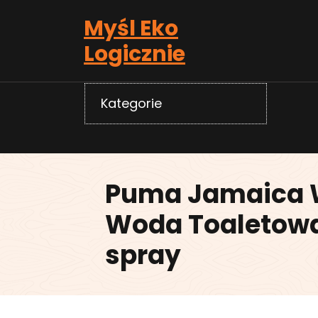
Skip
Myśl Eko
to
content
Logicznie
Kategorie
Puma Jamaica
Woda Toaletowa
spray