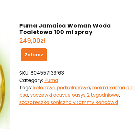
Puma Jamaica Woman Woda
Toaletowa 100 ml spray
249,00
zł
Zobacz
SKU:
804557133f63
Category:
Puma
Tags:
kolorowe podkolanówki
,
mokra karma dla
psa
,
soczewki acuvue oasys 2 tygodniowe
,
szczoteczka soniczna vitammy końcówki