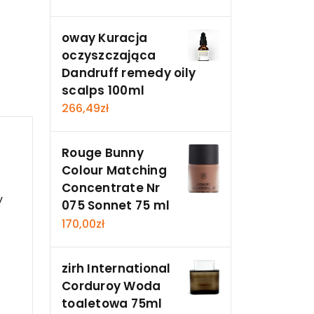
oway Kuracja
oczyszczająca
Dandruff remedy oily
scalps 100ml
266,49
zł
Rouge Bunny
Colour Matching
Concentrate Nr
y
075 Sonnet 75 ml
170,00
zł
zirh International
Corduroy Woda
toaletowa 75ml