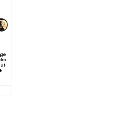
uge
nka
out
e
cz