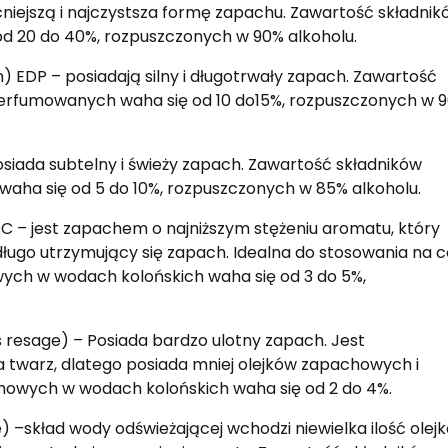
iejszą i najczystsza formę zapachu. Zawartość składnik
 20 do 40%, rozpuszczonych w 90% alkoholu.
P – posiadają silny i długotrwały zapach. Zawartość
rfumowanych waha się od 10 do15%, rozpuszczonych w 
siada subtelny i świeży zapach. Zawartość składników
ha się od 5 do 10%, rozpuszczonych w 85% alkoholu.
– jest zapachem o najniższym stężeniu aromatu, który
długo utrzymujący się zapach. Idealna do stosowania na c
ych w wodach kolońskich waha się od 3 do 5%,
resage) – Posiada bardzo ulotny zapach. Jest
 twarz, dlatego posiada mniej olejków zapachowych i
howych w wodach kolońskich waha się od 2 do 4%.
skład wody odświeżającej wchodzi niewielka ilość olej