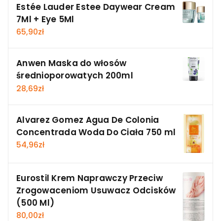
Estée Lauder Estee Daywear Cream
7Ml + Eye 5Ml
65,90
zł
Anwen Maska do włosów
średnioporowatych 200ml
28,69
zł
Alvarez Gomez Agua De Colonia
Concentrada Woda Do Ciała 750 ml
54,96
zł
Eurostil Krem Naprawczy Przeciw
Zrogowaceniom Usuwacz Odcisków
(500 Ml)
80,00
zł