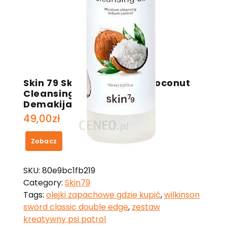
Skin 79 Skin 79 Cleanest Coconut
Cleansing Oil Olejek do
Demakijażu 150ml
49,00
zł
Zobacz
SKU:
80e9bc1fb219
Category:
Skin79
Tags:
olejki zapachowe gdzie kupić
,
wilkinson
sword classic double edge
,
zestaw
kreatywny psi patrol