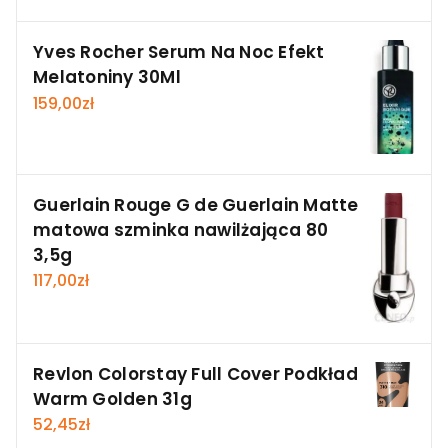
Yves Rocher Serum Na Noc Efekt
Melatoniny 30Ml
159,00
zł
Guerlain Rouge G de Guerlain Matte
matowa szminka nawilżająca 80
3,5g
117,00
zł
Revlon Colorstay Full Cover Podkład
Warm Golden 31g
52,45
zł