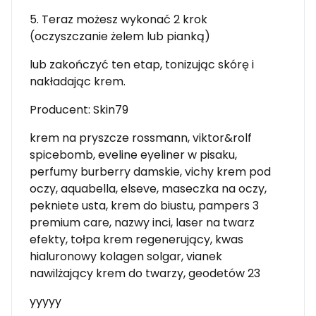
5. Teraz możesz wykonać 2 krok
(oczyszczanie żelem lub pianką)
lub zakończyć ten etap, tonizując skórę i
nakładając krem.
Producent: Skin79
krem na pryszcze rossmann, viktor&rolf
spicebomb, eveline eyeliner w pisaku,
perfumy burberry damskie, vichy krem pod
oczy, aquabella, elseve, maseczka na oczy,
pekniete usta, krem do biustu, pampers 3
premium care, nazwy inci, laser na twarz
efekty, tołpa krem regenerujący, kwas
hialuronowy kolagen solgar, vianek
nawilżający krem do twarzy, geodetów 23
yyyyy