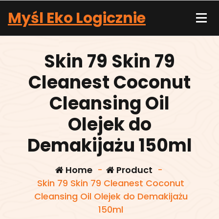
Skip
Myśl Eko Logicznie
to
content
Skin 79 Skin 79
Cleanest Coconut
Cleansing Oil
Olejek do
Demakijażu 150ml
Home
-
Product
-
Skin 79 Skin 79 Cleanest Coconut
Cleansing Oil Olejek do Demakijażu
150ml