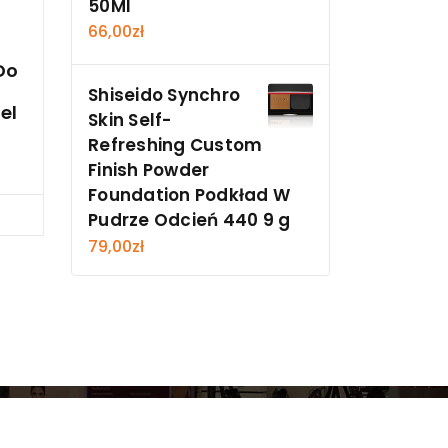
50Ml
66,00
zł
Do
Shiseido Synchro
el
Skin Self-
Refreshing Custom
Finish Powder
Foundation Podkład W
cz
Pudrze Odcień 440 9 g
79,00
zł