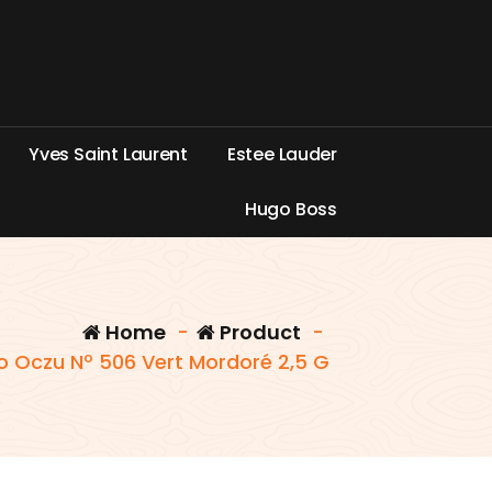
Y
v
e
s
S
a
i
n
t
L
a
u
r
e
n
t
E
s
t
e
e
L
a
u
d
e
r
H
u
g
o
B
o
s
s
Home
-
Product
-
o Oczu Nº 506 Vert Mordoré 2,5 G