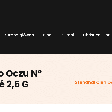
S
t
r
o
n
a
g
ł
ó
w
n
a
B
l
o
g
L
’
O
r
e
a
l
C
h
r
i
s
t
i
a
n
D
i
o
r
o Oczu Nº
é 2,5 G
Stendhal Cień D