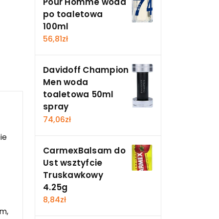
Pour Homme woda
po toaletowa
100ml
56,81
zł
Davidoff Champion
Men woda
toaletowa 50ml
spray
74,06
zł
ie
CarmexBalsam do
Ust wsztyfcie
Truskawkowy
4.25g
8,84
zł
om,