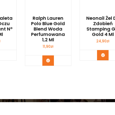
aleta
Ralph Lauren
Neonail Żel 
Oczu
Polo Blue Gold
Zdobień
ant Nº
Blend Woda
Stamping G
Ml
Perfumowana
Gold 4 Ml
1,2 Ml
ł
24,90
zł
11,90
zł
bacz
Zoba
Zobacz