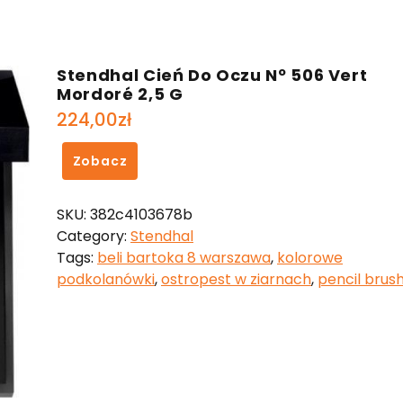
Stendhal Cień Do Oczu Nº 506 Vert
Mordoré 2,5 G
224,00
zł
Zobacz
SKU:
382c4103678b
Category:
Stendhal
Tags:
beli bartoka 8 warszawa
,
kolorowe
podkolanówki
,
ostropest w ziarnach
,
pencil brus