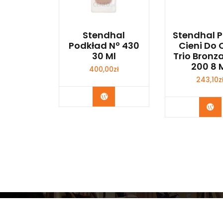
Stendhal
Stendhal P
Podkład Nº 430
Cieni Do 
30 Ml
Trio Bronz
200 8 
400,00
zł
243,10
z
Zobacz
Zo