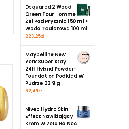
Dsquared 2 Wood
Green Pour Homme
Żel Pod Prysznic 150 ml +
Woda Toaletowa 100 ml
223,25
zł
Maybelline New
York Super Stay
24H Hybrid Powder-
Foundation Podkład W
Pudrze 03 9 g
52,49
zł
Nivea Hydra Skin
Effect Nawilżający
Krem W Żelu Na Noc