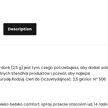
Description
doré (2,5 g) jest tym, czego potrzebujesz, aby dodać sob
lnych Stendhal produktów i pozwól, aby najlepsi
ą urodę.Rodzaj: Cień do OczuWydajność: 2,5 gKolor: Nº 506
leko bebiko comfort, spray przeciw otarciom ud, 14 rad