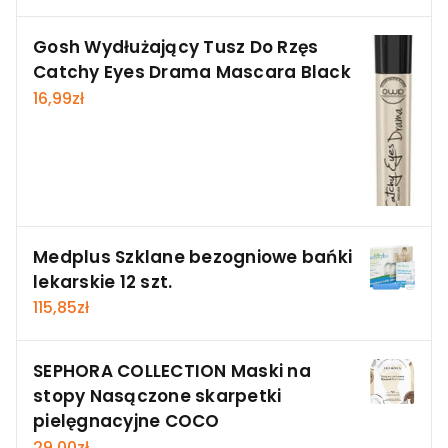
Gosh Wydłużający Tusz Do Rzęs
Catchy Eyes Drama Mascara Black
16,99
zł
Medplus Szklane bezogniowe bańki
lekarskie 12 szt.
115,85
zł
SEPHORA COLLECTION Maski na
stopy Nasączone skarpetki
pielęgnacyjne COCO
29,00
zł