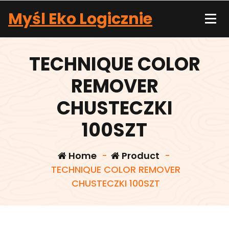
Skip
Myśl Eko Logicznie
to
content
TECHNIQUE COLOR
REMOVER
CHUSTECZKI
100SZT
Home
-
Product
-
TECHNIQUE COLOR REMOVER
CHUSTECZKI 100SZT