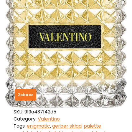
Valentino Donna Born In Roma
Yellow Dream Woda Perfumowana
50Ml Tester
313,00
zł
Zobacz
SKU:
919a437142d5
Category:
Valentino
Tags:
enigmatic
,
gerber skład
,
palette