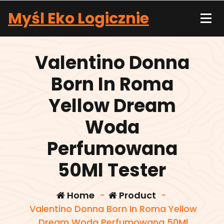
Skip
Myśl Eko Logicznie
to
content
Valentino Donna
Born In Roma
Yellow Dream
Woda
Perfumowana
50Ml Tester
Home
-
Product
-
Valentino Donna Born In Roma Yellow
Dream Woda Perfumowana 50Ml