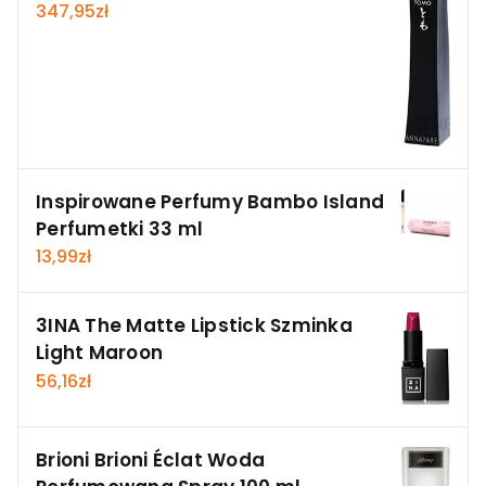
347,95
zł
Inspirowane Perfumy Bambo Island
Perfumetki 33 ml
13,99
zł
3INA The Matte Lipstick Szminka
Light Maroon
56,16
zł
Brioni Brioni Éclat Woda