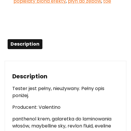
popielaty blond efekty
,
płyn do zębów
,
toe
Description
Description
Tester jest pełny, nieużywany. Pełny opis
poniżej.
Producent: Valentino
panthenol krem, galaretka do laminowania
włosów, maybelline sky, revlon fluid, eveline