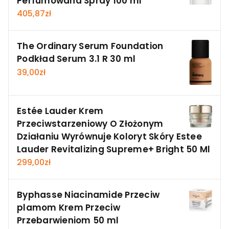
Perfumowana Spray 100 ml
405,87
zł
The Ordinary Serum Foundation
Podkład Serum 3.1 R 30 ml
39,00
zł
Estée Lauder Krem
Przeciwstarzeniowy O Złożonym
Działaniu Wyrównuje Koloryt Skóry Estee
Lauder Revitalizing Supreme+ Bright 50 Ml
299,00
zł
Byphasse Niacinamide Przeciw
plamom Krem Przeciw
Przebarwieniom 50 ml