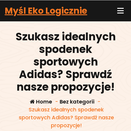
Skip
Myśl Eko Logicznie
to
content
Szukasz idealnych
spodenek
sportowych
Adidas? Sprawdź
nasze propozycje!
Home
-
Bez kategorii
-
Szukasz idealnych spodenek
sportowych Adidas? Sprawdź nasze
propozycje!