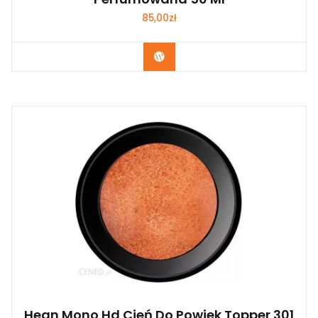
85,00
zł
Zobacz
Hean Mono Hd Cień Do Powiek Topper 301