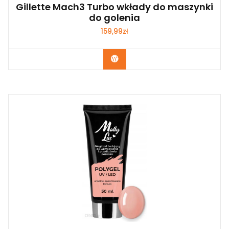
Gillette Mach3 Turbo wkłady do maszynki
do golenia
159,99
zł
Zobacz