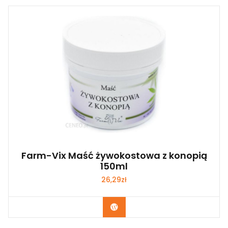
Farm-Vix Maść żywokostowa z konopią
150ml
26,29
zł
Zobacz