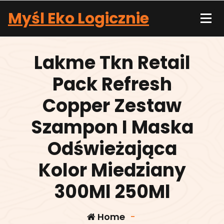
Skip
Myśl Eko Logicznie
to
content
Lakme Tkn Retail
Pack Refresh
Copper Zestaw
Szampon I Maska
Odświeżająca
Kolor Miedziany
300Ml 250Ml
Home
-