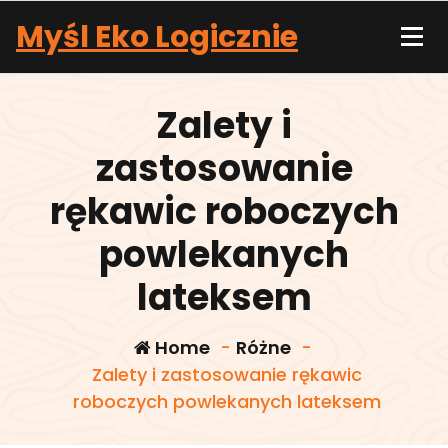
Skip
Myśl Eko Logicznie
to
content
Zalety i
zastosowanie
rękawic roboczych
powlekanych
lateksem
Home
-
Różne
-
Zalety i zastosowanie rękawic
roboczych powlekanych lateksem