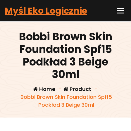
Skip
Myśl Eko Logicznie
to
content
Bobbi Brown Skin
Foundation Spf15
Podkład 3 Beige
30ml
Home
-
Product
-
Bobbi Brown Skin Foundation Spf15
Podkład 3 Beige 30ml