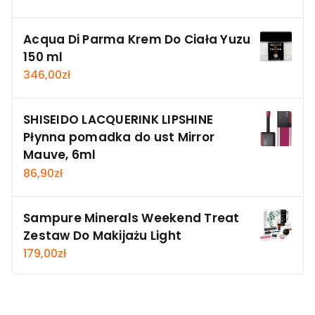
Acqua Di Parma Krem Do Ciała Yuzu
150 ml
346,00
zł
SHISEIDO LACQUERINK LIPSHINE
Płynna pomadka do ust Mirror
Mauve, 6ml
86,90
zł
Sampure Minerals Weekend Treat
Zestaw Do Makijażu Light
179,00
zł