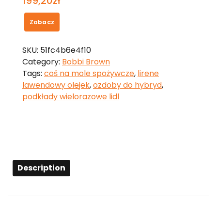
199,20
zł
Zobacz
SKU:
51fc4b6e4f10
Category:
Bobbi Brown
Tags:
coś na mole spożywcze
,
lirene
lawendowy olejek
,
ozdoby do hybryd
,
podkłady wielorazowe lidl
Description