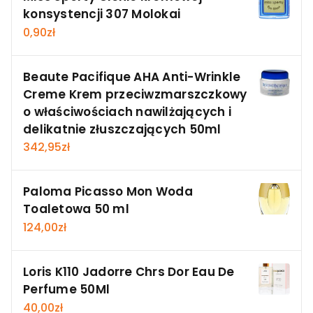
konsystencji 307 Molokai
0,90
zł
Beaute Pacifique AHA Anti-Wrinkle
Creme Krem przeciwzmarszczkowy
o właściwościach nawilżających i
delikatnie złuszczających 50ml
342,95
zł
Paloma Picasso Mon Woda
Toaletowa 50 ml
124,00
zł
Loris K110 Jadorre Chrs Dor Eau De
Perfume 50Ml
40,00
zł