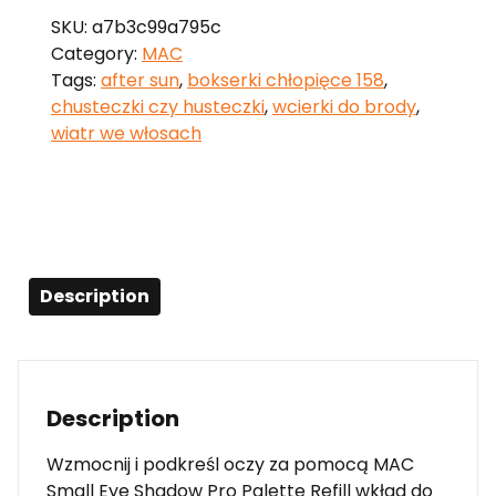
SKU:
a7b3c99a795c
Category:
MAC
Tags:
after sun
,
bokserki chłopięce 158
,
chusteczki czy husteczki
,
wcierki do brody
,
wiatr we włosach
Description
Description
Wzmocnij i podkreśl oczy za pomocą MAC
Small Eye Shadow Pro Palette Refill wkład do