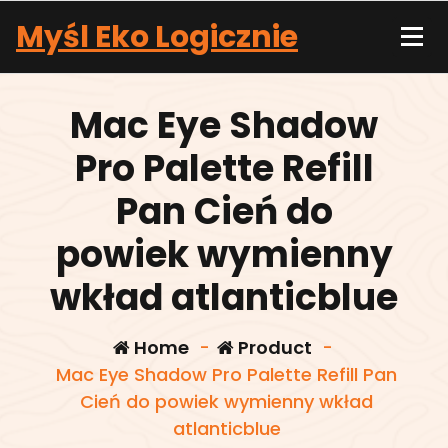
Skip
Myśl Eko Logicznie
to
content
Mac Eye Shadow
Pro Palette Refill
Pan Cień do
powiek wymienny
wkład atlanticblue
Home
-
Product
-
Mac Eye Shadow Pro Palette Refill Pan
Cień do powiek wymienny wkład
atlanticblue