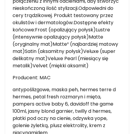
połączeniu z innymi odcieniami, aby stworzyć
nieskończoną ilość stylizacji.Odpowiedni do
cery trądzikowej. Produkt testowany przez
okulistów i dermatologów.Dostępne efekty
końcowe:Frost (opalizujący połysk)Lustre
(intensywnie opalizujący połysk)Matte
(oryginalny mat)Matte² (najbardziej matowy
mat)Satin (aksamitny połysk)Veluxe (super
delikatny mat)Veluxe Pearl (miesiący się
metalik)Velvet (miękki aksamit)
Producent: MAC
antypoślizgowe, maska peh, hermes terre d
hermes, petal fresh rozmaryn i mięta,
pampers active baby 6, davidoff the game
100ml, jasny blond garnier, twilly d hermes,
płatki pod oczy na cienie, odzywka yope,
golenie żyletką, plusz elektrolity, krem z
niacynamidem