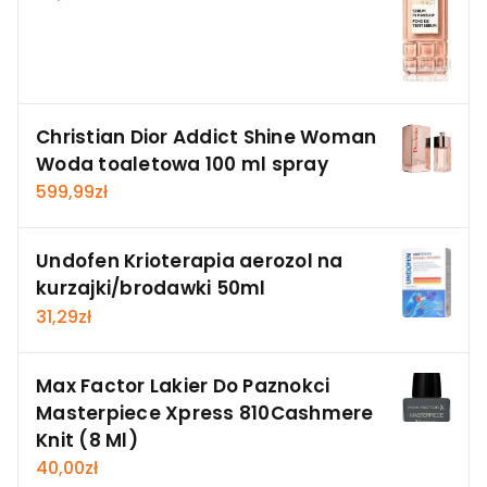
Christian Dior Addict Shine Woman
Woda toaletowa 100 ml spray
599,99
zł
Undofen Krioterapia aerozol na
kurzajki/brodawki 50ml
31,29
zł
Max Factor Lakier Do Paznokci
Masterpiece Xpress 810Cashmere
Knit (8 Ml)
40,00
zł