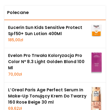
Polecane
Eucerin Sun Kids Sensitive Protect
Spf50+ Sun Lotion 400Ml
185,00
zł
Evelon Pro Trwała Koloryzacja Pro
Color Nº 8.3 Light Golden Blond 100
Ml
70,00
zł
L’Oreal Paris Age Perfect Serum In
Make-Up Tonujący Krem Do Twarzy
160 Rose Beige 30 ml
69,62
zł